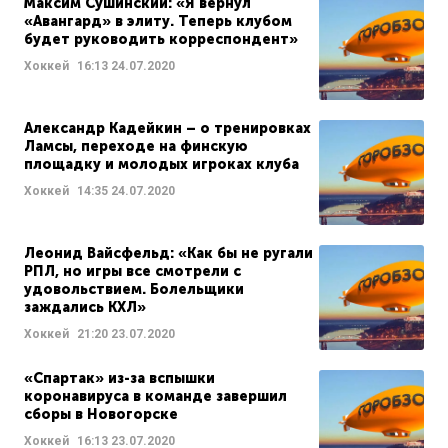
Максим Сушинский: «Я вернул
«Авангард» в элиту. Теперь клубом
будет руководить корреспондент»
Хоккей
16:13
24.07.2020
Александр Кадейкин – о тренировках
Ламсы, переходе на финскую
площадку и молодых игроках клуба
Хоккей
14:35
24.07.2020
Леонид Вайсфельд: «Как бы не ругали
РПЛ, но игры все смотрели с
удовольствием. Болельщики
заждались КХЛ»
Хоккей
21:20
23.07.2020
«Спартак» из-за вспышки
коронавируса в команде завершил
сборы в Новогорске
Хоккей
16:13
23.07.2020