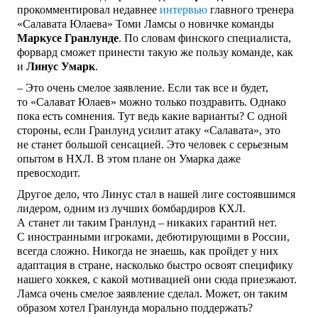
прокомментировал недавнее
интервью
главного тренера
«Салавата Юлаева» Томи Ламсы о новичке команды
Маркусе
Гранлунде
. По словам финского специалиста,
форвард сможет принести такую же пользу команде, как
и
Линус
Умарк
.
– Это очень смелое заявление. Если так все и будет,
то «Салават Юлаев» можно только поздравить. Однако
пока есть сомнения. Тут ведь какие варианты? С одной
стороны, если Гранлунд усилит атаку «Салавата», это
не станет большой сенсацией. Это человек с серьезным
опытом в НХЛ. В этом плане он Умарка даже
превосходит.
Другое дело, что Линус стал в нашей лиге состоявшимся
лидером, одним из лучших бомбардиров КХЛ.
А станет ли таким Гранлунд – никаких гарантий нет.
С иностранными игроками, дебютирующими в России,
всегда сложно. Никогда не знаешь, как пройдет у них
адаптация в стране, насколько быстро освоят специфику
нашего хоккея, с какой мотивацией они сюда приезжают.
Ламса очень смелое заявление сделал. Может, он таким
образом хотел Гранлунда морально поддержать?