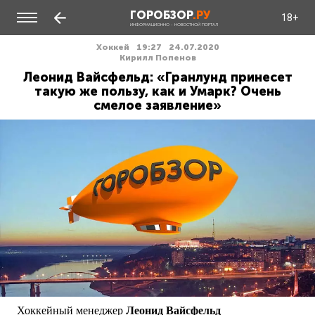
ГОРОБЗОР
.РУ
18+
ИНФОРМАЦИОННО - НОВОСТНОЙ ПОРТАЛ
Хоккей
19:27
24.07.2020
Кирилл Попенов
Леонид Вайсфельд: «Гранлунд принесет
такую же пользу, как и Умарк? Очень
смелое заявление»
Хоккейный менеджер
Леонид
Вайсфельд