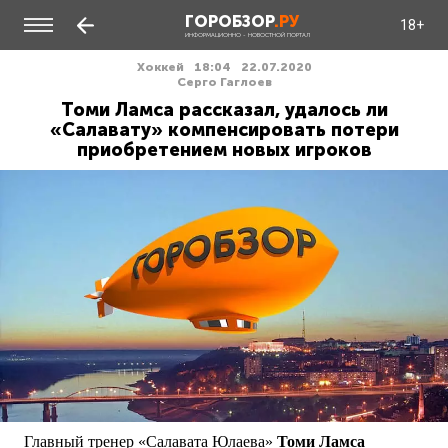
ГОРОБЗОР
.РУ
18+
ИНФОРМАЦИОННО - НОВОСТНОЙ ПОРТАЛ
Хоккей
18:04
22.07.2020
Серго Гаглоев
Томи Ламса рассказал, удалось ли
«Салавату» компенсировать потери
приобретением новых игроков
Главный тренер «Салавата Юлаева»
Томи Ламса