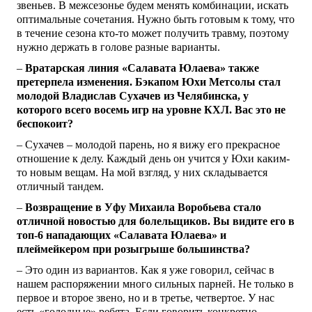
звеньев. В межсезонье будем менять комбинации, искать
оптимальные сочетания. Нужно быть готовым к тому, что
в течение сезона кто-то может получить травму, поэтому
нужно держать в голове разные варианты.
–
Вратарская линия «Салавата Юлаева» также
претерпела изменения. Бэкапом Юхи Метсолы стал
молодой Владислав Сухачев из Челябинска, у
которого всего восемь игр на уровне КХЛ. Вас это не
беспокоит?
– Сухачев – молодой парень, но я вижу его прекрасное
отношение к делу. Каждый день он учится у Юхи каким-
то новым вещам. На мой взгляд, у них складывается
отличный тандем.
–
Возвращение в Уфу Михаила Воробьева стало
отличной новостью для болельщиков. Вы видите его в
топ-6 нападающих «Салавата Юлаева» и
плеймейкером при розыгрыше большинства?
– Это один из вариантов. Как я уже говорил, сейчас в
нашем распоряжении много сильных парней. Не только в
первое и второе звено, но и в третье, четвертое. У нас
есть «голодные» ребята. Если говорить конкретно