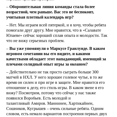
–
Оборонительная линия команды стала более
возрастной, чем раньше. Вас это не беспокоит,
учитывая плотный календарь игр?
– Нет. Мы играем всей пятеркой, и я хочу, чтобы ребята
помогали друг другу. Мне нравится, что в «Салавате
Юлаеве» сейчас хороший сплав опыта и молодости. Так
что не вижу серьезных проблем.
–
Вы уже упомянули о Маркусе Гранлунде. В каком
игровом сочетании вы его видите, и какими
качествами обладает этот нападающий, имеющий за
плечами солидный опыт игры за океаном?
– Действительно не так просто сыграть больше 300
матчей в НХЛ. У него хорошее голевое чутье, в то же
время он силен и при игре в защите. Мне нравится его
отношение к делу, его стиль игры. В каком звене я его
вижу? Посмотрим, потому что сейчас у нас также
появился Воробьев. Есть молодой и
талантливый Амиров. Маннинен, Хартикайнен,
Сошников, Кугрышев – очень сильные ребята. Одним
словом, есть немало вариантов построения первых двух