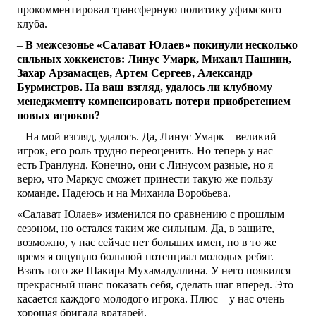
прокомментировал трансферную политику уфимского
клуба.
–
В межсезонье «Салават Юлаев» покинули несколько
сильных хоккеистов: Линус Умарк, Михаил Пашнин,
Захар Арзамасцев, Артем Сергеев, Александр
Бурмистров. На ваш взгляд, удалось ли клубному
менеджменту компенсировать потери приобретением
новых игроков?
– На мой взгляд, удалось. Да, Линус Умарк – великий
игрок, его роль трудно переоценить. Но теперь у нас
есть Гранлунд. Конечно, они с Линусом разные, но я
верю, что Маркус сможет принести такую же пользу
команде. Надеюсь и на Михаила Воробьева.
«Салават Юлаев» изменился по сравнению с прошлым
сезоном, но остался таким же сильным. Да, в защите,
возможно, у нас сейчас нет больших имен, но в то же
время я ощущаю большой потенциал молодых ребят.
Взять того же Шакира Мухамадуллина. У него появился
прекрасный шанс показать себя, сделать шаг вперед. Это
касается каждого молодого игрока. Плюс – у нас очень
хорошая бригада вратарей.