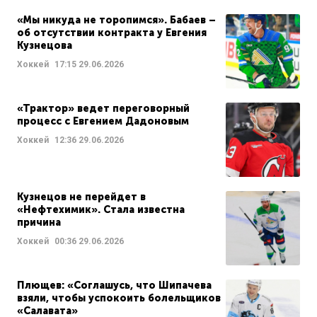
«Мы никуда не торопимся». Бабаев –
об отсутствии контракта у Евгения
Кузнецова
Хоккей
17:15
29.06.2026
«Трактор» ведет переговорный
процесс с Евгением Дадоновым
Хоккей
12:36
29.06.2026
Кузнецов не перейдет в
«Нефтехимик». Стала известна
причина
Хоккей
00:36
29.06.2026
Плющев: «Соглашусь, что Шипачева
взяли, чтобы успокоить болельщиков
«Салавата»