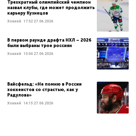
Трехкратный олимпийский чемпион
назвал клубы, где может продолжить
карьеру Кузнецов
Хоккей
17:52
27.06.2026
В первом раунде драфта НХЛ – 2026
были выбраны трое россиян
Хоккей
15:04
27.06.2026
Вайсфельд: «Не помню в России
хоккеистов со страстью, как у
Радулова»
Хоккей
14:15
27.06.2026