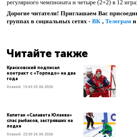
регулярного чемпионата и четыре (2+2) в 12 игр
Дорогие читатели! Приглашаем Вас присоеди
группах в социальных сетях -
ВК
,
Телеграм
Читайте также
Красковский подписал
контракт с «Торпедо» на два
года
Хоккей
19:43
25.06.2026
Капитан «Салавата Юлаева»
спас рыбаков, застрявших на
лодке
Хоккей
22:00
24.06.2026