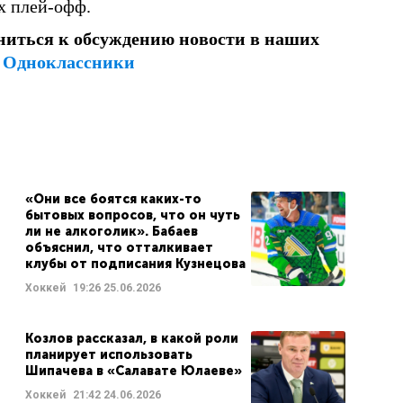
ах плей-офф.
ниться к обсуждению новости в наших
и
Одноклассники
«Они все боятся каких-то
бытовых вопросов, что он чуть
ли не алкоголик». Бабаев
объяснил, что отталкивает
клубы от подписания Кузнецова
Хоккей
19:26
25.06.2026
Козлов рассказал, в какой роли
планирует использовать
Шипачева в «Салавате Юлаеве»
Хоккей
21:42
24.06.2026