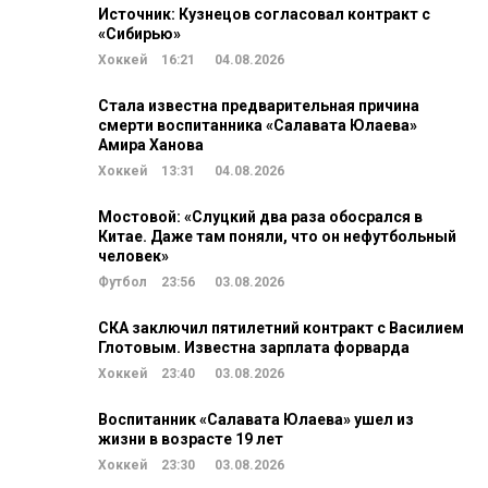
Источник: Кузнецов согласовал контракт с
«Сибирью»
Хоккей
16:21
04.08.2026
Стала известна предварительная причина
смерти воспитанника «Салавата Юлаева»
Амира Ханова
Хоккей
13:31
04.08.2026
Мостовой: «Слуцкий два раза обосрался в
Китае. Даже там поняли, что он нефутбольный
человек»
Футбол
23:56
03.08.2026
СКА заключил пятилетний контракт с Василием
Глотовым. Известна зарплата форварда
Хоккей
23:40
03.08.2026
Воспитанник «Салавата Юлаева» ушел из
жизни в возрасте 19 лет
Хоккей
23:30
03.08.2026