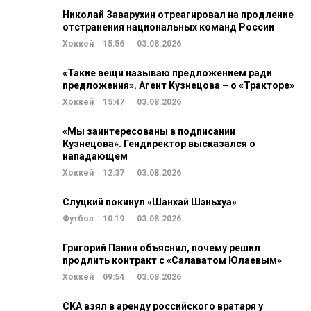
Николай Заварухин отреагировал на продление
отстранения национальных команд России
Хоккей
15:56
03.08.2026
«Такие вещи называю предложением ради
предложения». Агент Кузнецова – о «Тракторе»
Хоккей
15:47
03.08.2026
«Мы заинтересованы в подписании
Кузнецова». Гендиректор высказался о
нападающем
Хоккей
12:37
03.08.2026
Слуцкий покинул «Шанхай Шэньхуа»
Футбол
10:19
03.08.2026
Григорий Панин объяснил, почему решил
продлить контракт с «Салаватом Юлаевым»
Хоккей
09:54
03.08.2026
СКА взял в аренду российского вратаря у