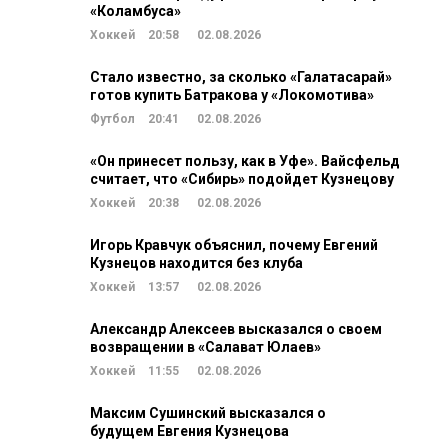
«Коламбуса»
Хоккей
20:58
02.08.2026
Стало известно, за сколько «Галатасарай»
готов купить Батракова у «Локомотива»
Футбол
20:41
02.08.2026
«Он принесет пользу, как в Уфе». Вайсфельд
считает, что «Сибирь» подойдет Кузнецову
Хоккей
20:38
02.08.2026
Игорь Кравчук объяснил, почему Евгений
Кузнецов находится без клуба
Хоккей
13:57
02.08.2026
Александр Алексеев высказался о своем
возвращении в «Салават Юлаев»
Хоккей
11:55
02.08.2026
Максим Сушинский высказался о
будущем Евгения Кузнецова