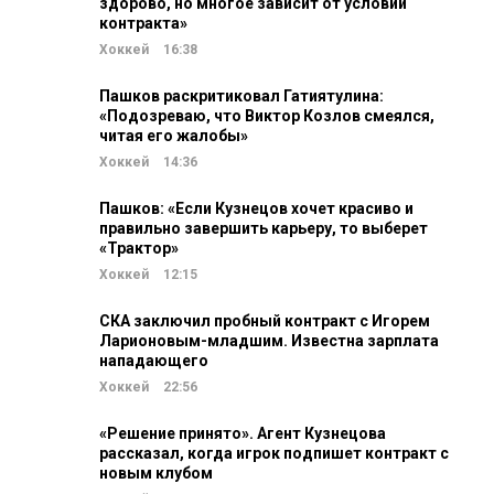
здорово, но многое зависит от условий
контракта»
Хоккей
16:38
Пашков раскритиковал Гатиятулина:
«Подозреваю, что Виктор Козлов смеялся,
читая его жалобы»
Хоккей
14:36
Пашков: «Если Кузнецов хочет красиво и
правильно завершить карьеру, то выберет
«Трактор»
Хоккей
12:15
СКА заключил пробный контракт с Игорем
Ларионовым-младшим. Известна зарплата
нападающего
Хоккей
22:56
«Решение принято». Агент Кузнецова
рассказал, когда игрок подпишет контракт с
новым клубом