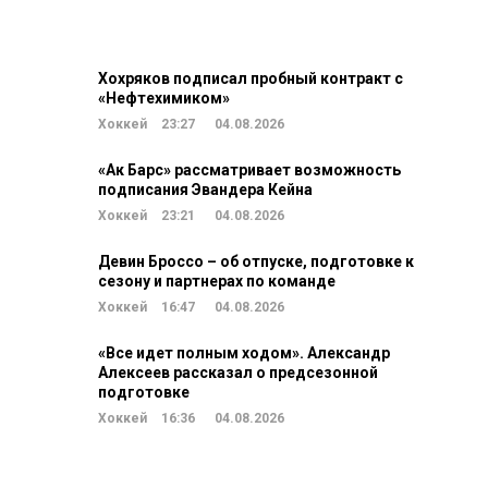
Хохряков подписал пробный контракт с
«Нефтехимиком»
Хоккей
23:27
04.08.2026
«Ак Барс» рассматривает возможность
подписания Эвандера Кейна
Хоккей
23:21
04.08.2026
Девин Броссо – об отпуске, подготовке к
сезону и партнерах по команде
Хоккей
16:47
04.08.2026
«Все идет полным ходом». Александр
Алексеев рассказал о предсезонной
подготовке
Хоккей
16:36
04.08.2026