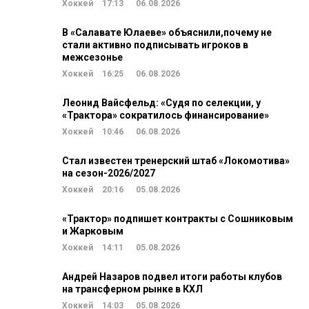
Хоккей
17:13
06.08.2026
В «Салавате Юлаеве» объяснили,почему не
стали активно подписывать игроков в
межсезонье
Хоккей
16:25
06.08.2026
Леонид Вайсфельд: «Судя по селекции, у
«Трактора» сократилось финансирование»
Хоккей
10:46
06.08.2026
Стал известен тренерский штаб «Локомотива»
на сезон-2026/2027
Хоккей
20:16
05.08.2026
«Трактор» подпишет контракты с Сошниковым
и Жарковым
Хоккей
14:11
05.08.2026
Андрей Назаров подвел итоги работы клубов
на трансферном рынке в КХЛ
Хоккей
14:03
05.08.2026