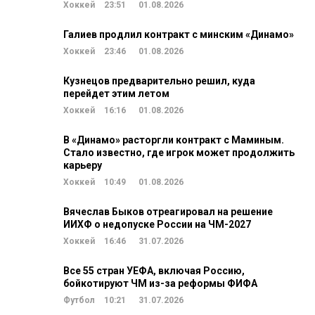
Хоккей
23:51
01.08.2026
Галиев продлил контракт с минским «Динамо»
Хоккей
23:46
01.08.2026
Кузнецов предварительно решил, куда
перейдет этим летом
Хоккей
16:16
01.08.2026
В «Динамо» расторгли контракт с Маминым.
Стало известно, где игрок может продолжить
карьеру
Хоккей
10:49
01.08.2026
Вячеслав Быков отреагировал на решение
ИИХФ о недопуске России на ЧМ-2027
Хоккей
16:46
31.07.2026
Все 55 стран УЕФА, включая Россию,
бойкотируют ЧМ из-за реформы ФИФА
Футбол
10:21
31.07.2026