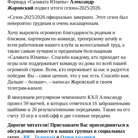
Форвард «Салавата Юлаева»
Александр
Жаровский
подвел итоги сезона-2025/2026.
«Сезон-2025/2026 официально завершен. Этот сезон был
невероятно трудным и очень насыщенным.
Хочу выразить огромную благодарность родным и
близким, партнерам по команде, тренерскому штабу и
всем работникам нашего клуба за колоссальный труд, а
также самым лучшим и преданным болельщикам
«Салавата Юлаева». Спасибо каждому, кто приходит на
игры или поддерживает команду из дома по всей нашей
огромной стране. Всем, кто переживает за нас и радуется
победам. Вы – самое ценное, что у нас есть. Спасибо вам.
Дальше – больше», – написал Жаровский в своем
телеграм-канале.
В минувшем регулярном чемпионате КХЛ Александр
провел 59 матчей, в которых отметился 16 заброшенными
шайбами и 26 результативными передачами. Также на его
счету 10 игр в плей-офф и две голевые передачи.
Дорогие читатели! Приглашаем Вас присоединиться к
обсуждению новости в наших группах в социальных
сетях -
ВК
,
Телеграм
и
Одноклассники