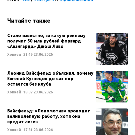
Читайте также
Стало известно, за какую рекламу
получит 50 млн рублей форвард
«Авангарда» Джош Ливо
Хоккей
21:49
23.06.2026
Леонид Вайсфельд объяснил, почему
Евгений Кузнецов до сих пор
остается без клуба
Хоккей
18:37
23.06.2026
Вайсфельд: «Локомотив» проводит
великолепную работу, хотя она
вредит лиге»
Хоккей
17:31
23.06.2026