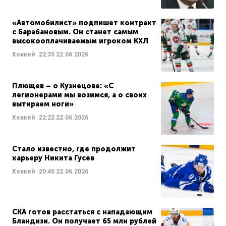
«Автомобилист» подпишет контракт
с Барабановым. Он станет самым
высокооплачиваемым игроком КХЛ
Хоккей
22:35
22.06.2026
Плющев – о Кузнецове: «С
легионерами мы возимся, а о своих
вытираем ноги»
Хоккей
22:22
22.06.2026
Стало известно, где продолжит
карьеру Никита Гусев
Хоккей
20:40
22.06.2026
СКА готов расстаться с нападающим
Бландизи. Он получает 65 млн рублей