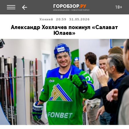
ГОРОБЗОР
.РУ
18+
ИНФОРМАЦИОННО - НОВОСТНОЙ ПОРТАЛ
Хоккей
20:39
31.05.2026
Александр Хохлачев покинул «Салават
Юлаев»