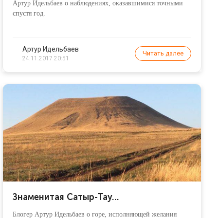
Артур Идельбаев о наблюдениях, оказавшимися точными
спустя год.
Артур Идельбаев
Читать далее
24.11.2017 20:51
Знаменитая Сатыр-Тау…
Блогер Артур Идельбаев о горе, исполняющей желания