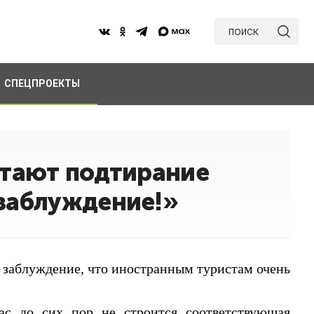
поиск
СПЕЦПРОЕКТЫ
итают подтирание
 заблуждение!»
о заблуждение, что иностранным туристам очень
ас до сих пор не строится соответствующая