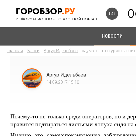
ГОРОБЗОР
.РУ
0
18+
ИНФОРМАЦИОННО - НОВОСТНОЙ ПОРТАЛ
НОВОСТИ
Главная
-
Блоги
-
Артур Идельбаев
-
«Думать, что туристы счи
Артур Идельбаев
14.09.2017 15:10
Почему-то не только среди операторов, но и д
нравится подтираться листьями лопуха сидя на 
Именно это самоуспокаивающее заблуждение