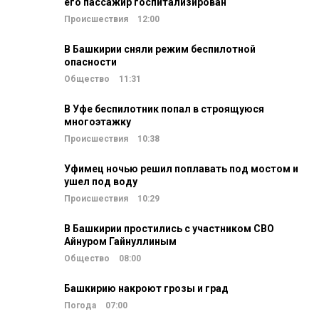
его пассажир госпитализирован
Происшествия
12:00
В Башкирии сняли режим беспилотной
опасности
Общество
11:31
В Уфе беспилотник попал в строящуюся
многоэтажку
Происшествия
10:38
Уфимец ночью решил поплавать под мостом и
ушел под воду
Происшествия
10:29
В Башкирии простились с участником СВО
Айнуром Гайнуллиным
Общество
08:00
Башкирию накроют грозы и град
Погода
07:00