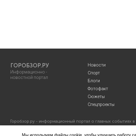
ГОРОБЗОР.РУ
Новости
Информационно -
Спорт
новостной портал
Блоги
Фотофакт
Сюжеты
Спецпроекты
Горобзор.ру - информационный портал о главных событиях в
Мы используем файлы cookie, чтобы улучшить работу са