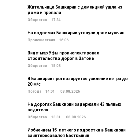
Жительница Башкирии с деменцией ушла из
дома и пропала
Общество
17:34
На водоемах Башкирии утонули двое мужчин
Происшествия
16:06
Вице-мэр Уфы проинспектировал
строительство дорог в Затоне
Общество
15:08
В Башкирии прогнозируется усиление ветра до
20 м/c
Погода
14:01
08.08.2026
На дорогах Башкирии задержали 43 пьяных
водителя
Общество
13:31
08.08.2026
Избиением 15-летнего подростка в Башкирии
заинтересовался Бастрыкин