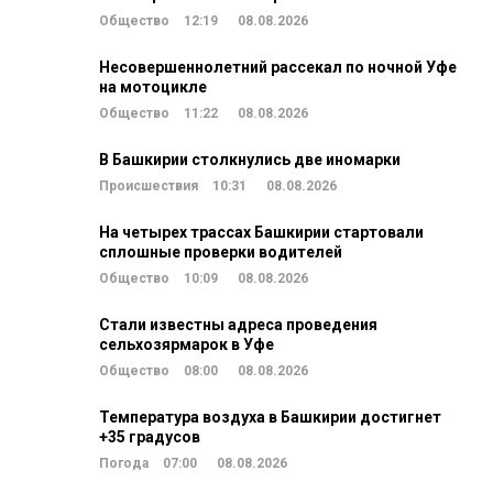
Общество
12:19
08.08.2026
Несовершеннолетний рассекал по ночной Уфе
на мотоцикле
Общество
11:22
08.08.2026
В Башкирии столкнулись две иномарки
Происшествия
10:31
08.08.2026
На четырех трассах Башкирии стартовали
сплошные проверки водителей
Общество
10:09
08.08.2026
Стали известны адреса проведения
сельхозярмарок в Уфе
Общество
08:00
08.08.2026
Температура воздуха в Башкирии достигнет
+35 градусов
Погода
07:00
08.08.2026