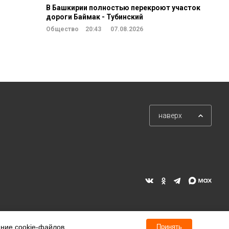
В Башкирии полностью перекроют участок
дороги Баймак - Тубинский
Общество
20:43
07.08.2026
наверх
ание cookie-файлов.
Принять