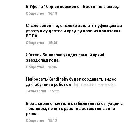
В Уфе на 10 дней перекроют Восточный выезд
Общество
16:18
Стало известно, сколько заплатят уфимцам за
утрату имущества и вред здоровью при атаках
БПЛА
Общество
15:48
Жители Башкирии увидят самый яркий
звездопад года
Общество
15:36
Нейросеть Kandinsky будет создавать видео
для обучения роботов
Партнерский материал
Технологии
15:22
В Башкирии отметили стабилизацию ситуации с
топливом, но пять районов остаются в зоне
риска
Общество
15:12