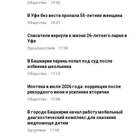
Общество
19:02
В Уфе без вести пропала 55-летняя женщина
Общество
18:27
Спасатели вернули к жизни 26-летнего парня в
Уфе
Происшествия
17:50
В Башкирии парень попал под суд после
избиения школьника
Общество
17:15
Ипотека в июле 2026 года: коррекция после
рекордного июня и усиление вторички
Общество
17:08
В городе Башкирии начал работу мобильный
диагностический комплекс для оказания
медпомощи детям
Здоровье
17:00