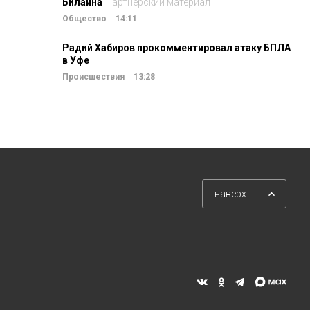
Билайна
Партнерский материал
Общество
14:11
Радий Хабиров прокомментировал атаку БПЛА
в Уфе
Происшествия
13:28
наверх