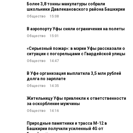
Более 3,8 тонны макулатуры собрали
школьники Давлекановского района Башкирии
Общество
15:08
В аэропорту Уфы сняли ограничения на полеты
Общество
15:01
«Серьезный пожар»: в мэрии Уфы рассказали о
ситуации с погорельцами с Гвардейской улицы
Общество
14:47
В Уфе организация выплатила 3,5 млн рублей
долга по зарплате
Общество
14:35
Жительницу Уфы привлекли к ответственности
за оскорбление мужчины
Общество
14:16
Природные памятники и трасса М-12 в
Башкирии получили усиленный 4G от