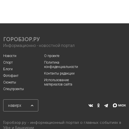
ГОРОБЗОР.РУ
Информационно - новостной портал
Новости
О проекте
Спорт
Политика
конфиденциальности
Блоги
Контакты редакции
Фотофакт
Использование
Сюжеты
материалов сайта
Спецпроекты
наверх
Горобзор.ру - информационный портал о главных событиях в
Уфе и Башкирии