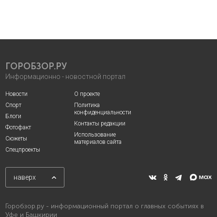
ГОРОБЗОР.РУ
Информационно - новостной портал
Новости
О проекте
Спорт
Политика
конфиденциальности
Блоги
Контакты редакции
Фотофакт
Использование
Сюжеты
материалов сайта
Спецпроекты
наверх
Горобзор.ру - информационный портал о главных событиях в
Уфе и Башкирии