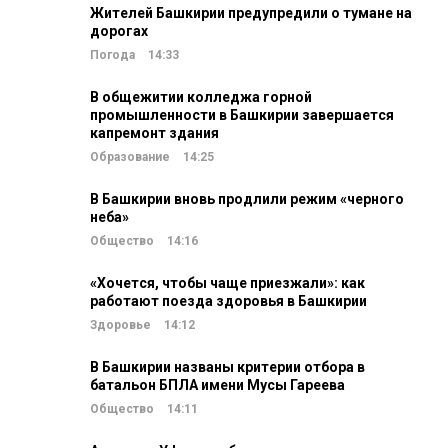
Жителей Башкирии предупредили о тумане на
дорогах
Погода
14:33
В общежитии колледжа горной
промышленности в Башкирии завершается
капремонт здания
Образование
14:25
В Башкирии вновь продлили режим «черного
неба»
Общество
14:16
«Хочется, чтобы чаще приезжали»: как
работают поезда здоровья в Башкирии
Здоровье
14:12
В Башкирии названы критерии отбора в
батальон БПЛА имени Мусы Гареева
Общество
14:11