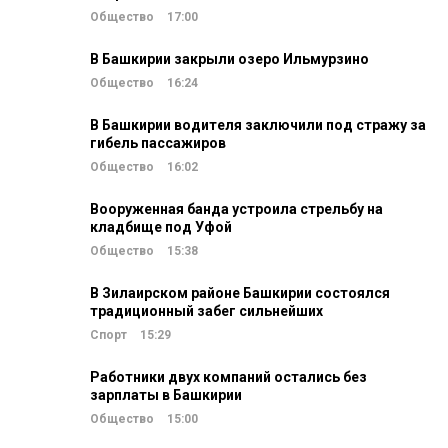
Общество
17:00
В Башкирии закрыли озеро Ильмурзино
Общество
16:24
В Башкирии водителя заключили под стражу за
гибель пассажиров
Общество
16:02
Вооруженная банда устроила стрельбу на
кладбище под Уфой
Общество
15:38
В Зилаирском районе Башкирии состоялся
традиционный забег сильнейших
Спорт
15:29
Работники двух компаний остались без
зарплаты в Башкирии
Общество
15:00