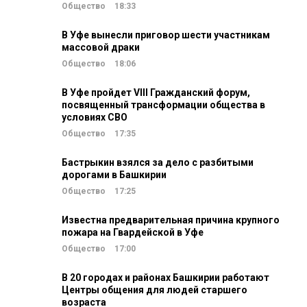
Общество
18:33
В Уфе вынесли приговор шести участникам
массовой драки
Общество
18:06
В Уфе пройдет VIII Гражданский форум,
посвященный трансформации общества в
условиях СВО
Общество
17:35
Бастрыкин взялся за дело с разбитыми
дорогами в Башкирии
Общество
17:25
Известна предварительная причина крупного
пожара на Гвардейской в Уфе
Общество
17:00
В 20 городах и районах Башкирии работают
Центры общения для людей старшего
возраста