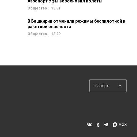
Аэропорт Уфы возобновил полеты
Общество
13:31
В Башкирии отменили режимы беспилотной и
ракетной опасности
Общество
13:29
наверх