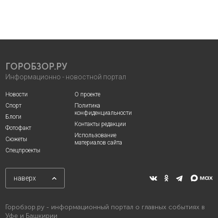
ГОРОБЗОР.РУ
Информационно - новостной портал
Новости
О проекте
Спорт
Политика
конфиденциальности
Блоги
Контакты редакции
Фотофакт
Использование
Сюжеты
материалов сайта
Спецпроекты
наверх
Горобзор.ру - информационный портал о главных событиях в
Уфе и Башкирии