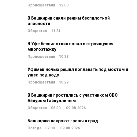
Происшествия
12:00
В Башкирии сняли режим беспилотной
опасности
Общество
11:31
В Уфе беспилотник попал в строящуюся
многоэтажку
Происшествия
10:38
Уфимец ночью решил поплавать под мостом и
ушел под воду
Происшествия
10:29
В Башкирии простились с участником СВО
Айнуром Гайнуллиным
Общество
08:00
09.08.2026
Башкирию накроют грозы и град
Погода
07:00
09.08.2026