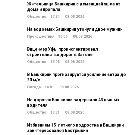
Жительница Башкирии с деменцией ушла из
дома и пропала
Общество
17:34
08.08.2026
На водоемах Башкирии утонули двое мужчин
Происшествия
16:06
08.08.2026
Вице-мэр Уфы проинспектировал
строительство дорог в Затоне
Общество
15:08
08.08.2026
В Башкирии прогнозируется усиление ветра до
20 м/c
Погода
14:01
08.08.2026
На дорогах Башкирии задержали 43 пьяных
водителя
Общество
13:31
08.08.2026
Избиением 15-летнего подростка в Башкирии
заинтересовался Бастрыкин