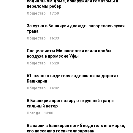
социальном доме, обнаружили гематомы и
переломы ребер
Общество
17:50
За сутки в Башкирии дважды загорелась сухая
трава
Общество
16:33
Специалисты Минэкологии взяли пробы
воздуха в промзоне Уфы
Общество
15:20
61 пьяного водителя задержали на дорогах
Башкирии
Общество
14:02
В Башкирии прогнозируют крупный град и
сильный ветер
Погода
13:00
В аварии в Башкирии погиб водитель иномарки,
его пассажир госпитализирован