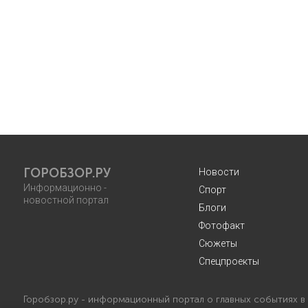
ГОРОБЗОР.РУ
Новости
Информационно -
Спорт
новостной портал
Блоги
Фотофакт
Сюжеты
Спецпроекты
Горобзор.ру - информационный портал о главных событиях в