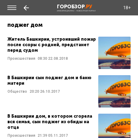
ГОРОБЗОР
.РУ
18+
ИНФОРМАЦИОННО - НОВОСТНОЙ ПОРТАЛ
поджег дом
Житель Башкирии, устроивший пожар
после ссоры с родней, предстанет
перед судом
Происшествия
08:30
22.08.2018
В Башкирии сын поджег дом и баню
матери
Общество
20:20
26.10.2017
В Башкирии дом, в котором сгорела
вся семья, сын поджег из обиды на
отца
Происшествия
21:39
05.11.2017