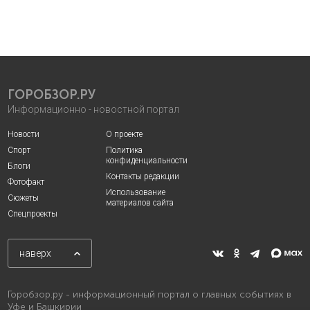
ГОРОБЗОР.РУ
Информационно - новостной портал
Новости
О проекте
Спорт
Политика
конфиденциальности
Блоги
Контакты редакции
Фотофакт
Использование
Сюжеты
материалов сайта
Спецпроекты
наверх
Горобзор.ру - информационный портал о главных событиях в
Уфе и Башкирии