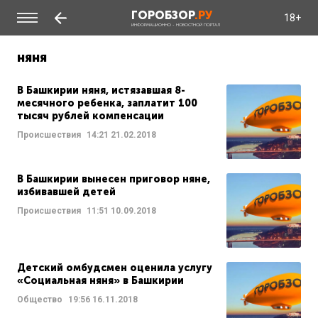
ГОРОБЗОР
.РУ
18+
ИНФОРМАЦИОННО - НОВОСТНОЙ ПОРТАЛ
няня
В Башкирии няня, истязавшая 8-
месячного ребенка, заплатит 100
тысяч рублей компенсации
Происшествия
14:21
21.02.2018
В Башкирии вынесен приговор няне,
избивавшей детей
Происшествия
11:51
10.09.2018
Детский омбудсмен оценила услугу
«Социальная няня» в Башкирии
Общество
19:56
16.11.2018