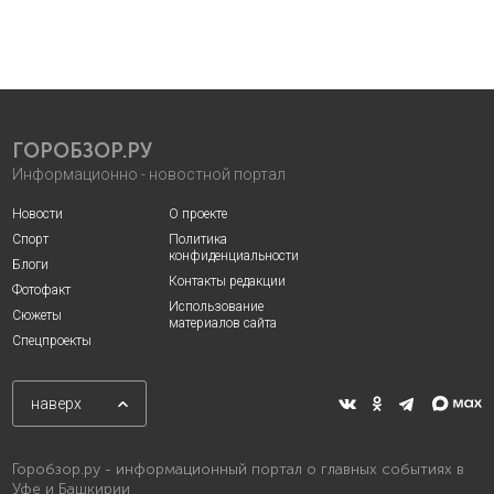
ГОРОБЗОР.РУ
Информационно - новостной портал
Новости
О проекте
Спорт
Политика
конфиденциальности
Блоги
Контакты редакции
Фотофакт
Использование
Сюжеты
материалов сайта
Спецпроекты
наверх
Горобзор.ру - информационный портал о главных событиях в
Уфе и Башкирии