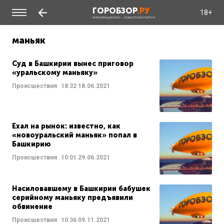
ГОРОБЗОР
.РУ
18+
ИНФОРМАЦИОННО - НОВОСТНОЙ ПОРТАЛ
маньяк
Суд в Башкирии вынес приговор
«уральскому маньяку»
Происшествия
18:32
18.06.2021
Ехал на рынок: известно, как
«новоуральский маньяк» попал в
Башкирию
Происшествия
10:01
29.06.2021
Насиловавшему в Башкирии бабушек
серийному маньяку предъявили
обвинение
Происшествия
10:36
09.11.2021