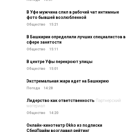
В Уфе мужчина слил в рабочий чат интимные
фото бывшей возлюбленной
Общество
15:21
В Башкирии определили лучших специалистов в
сфере занятости
Общество
15:11
В центре Уфы перекроют улицы
Общество
15:01
Экстремальная жара идет на Башкирию
Погода
14:28
Лидерство как ответственность
Партнерский
материал
Общество
14:20
Онлайн-кинотеатр Okko из подписки
СберПрайм возглавил рейтинг