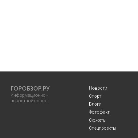
ГОРОБЗОР.РУ
Новости
Информационно -
Спорт
новостной портал
Блоги
Фотофакт
Сюжеты
Спецпроекты