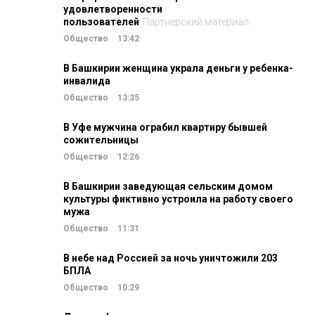
удовлетворенности
пользователей
Партнерский материал
Общество
13:42
В Башкирии женщина украла деньги у ребенка-
инвалида
Общество
13:35
В Уфе мужчина ограбил квартиру бывшей
сожительницы
Общество
12:26
В Башкирии заведующая сельским домом
культуры фиктивно устроила на работу своего
мужа
Общество
11:31
В небе над Россией за ночь уничтожили 203
БПЛА
Общество
10:29