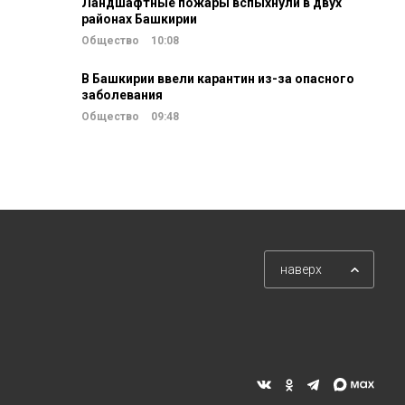
Ландшафтные пожары вспыхнули в двух
районах Башкирии
Общество
10:08
В Башкирии ввели карантин из-за опасного
заболевания
Общество
09:48
наверх