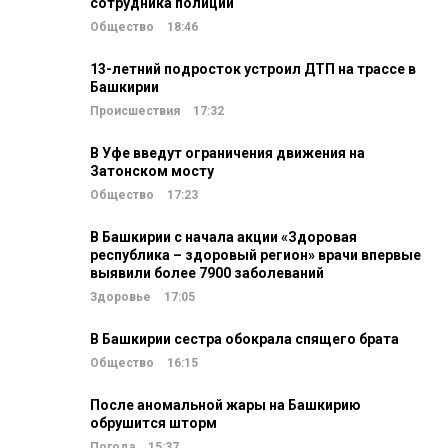
сотрудника полиции
Общество
18:46
13-летний подросток устроил ДТП на трассе в
Башкирии
Происшествия
17:32
В Уфе введут ограничения движения на
Затонском мосту
Общество
17:23
В Башкирии с начала акции «Здоровая
республика – здоровый регион» врачи впервые
выявили более 7900 заболеваний
Здоровье
17:05
В Башкирии сестра обокрала спящего брата
Общество
16:15
После аномальной жары на Башкирию
обрушится шторм
Погода
15:37