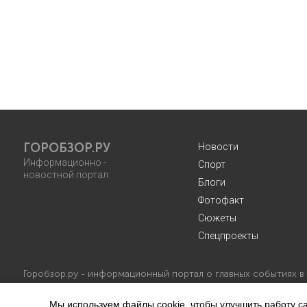
ГОРОБЗОР.РУ
Новости
Информационно -
Спорт
новостной портал
Блоги
Фотофакт
Сюжеты
Спецпроекты
Горобзор.ру - информационный портал о главных событиях в
Мы используем файлы cookie, чтобы улучшить работу са