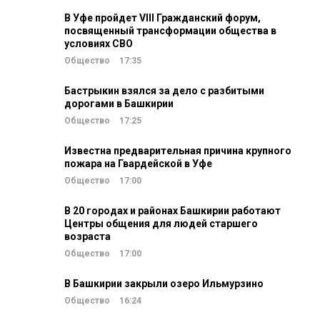
В Уфе пройдет VIII Гражданский форум,
посвященный трансформации общества в
условиях СВО
Общество
17:35
Бастрыкин взялся за дело с разбитыми
дорогами в Башкирии
Общество
17:25
Известна предварительная причина крупного
пожара на Гвардейской в Уфе
Общество
17:00
В 20 городах и районах Башкирии работают
Центры общения для людей старшего
возраста
Общество
17:00
В Башкирии закрыли озеро Ильмурзино
Общество
16:24