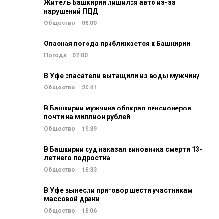
Житель Башкирии лишился авто из-за
нарушений ПДД
Общество
08:00
Опасная погода приближается к Башкирии
Погода
07:00
В Уфе спасатели вытащили из воды мужчину
Общество
20:41
В Башкирии мужчина обокрал пенсионеров
почти на миллион рублей
Общество
19:39
В Башкирии суд наказал виновника смерти 13-
летнего подростка
Общество
18:33
В Уфе вынесли приговор шести участникам
массовой драки
Общество
18:06