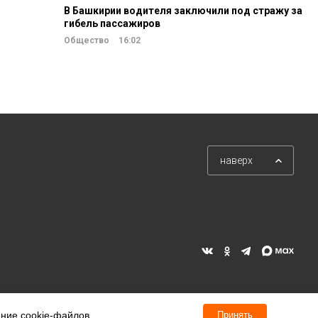
В Башкирии водителя заключили под стражу за
гибель пассажиров
Общество
16:02
наверх
ание cookie-файлов.
Принять