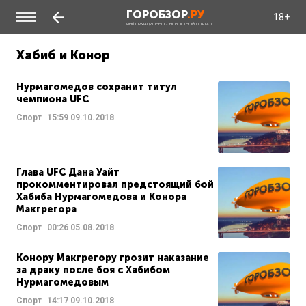
ГОРОБЗОР
.РУ
18+
ИНФОРМАЦИОННО - НОВОСТНОЙ ПОРТАЛ
Хабиб и Конор
Нурмагомедов сохранит титул
чемпиона UFС
Спорт
15:59
09.10.2018
Глава UFC Дана Уайт
прокомментировал предстоящий бой
Хабиба Нурмагомедова и Конора
Макгрегора
Спорт
00:26
05.08.2018
Конору Макгрегору грозит наказание
за драку после боя с Хабибом
Нурмагомедовым
Спорт
14:17
09.10.2018