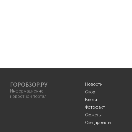
ГОРОБЗОР.РУ
Новости
Информационно -
Спорт
новостной портал
Блоги
Фотофакт
Сюжеты
Спецпроекты