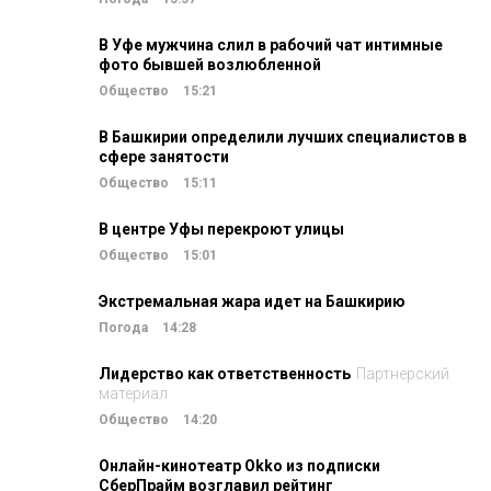
В Уфе мужчина слил в рабочий чат интимные
фото бывшей возлюбленной
Общество
15:21
В Башкирии определили лучших специалистов в
сфере занятости
Общество
15:11
В центре Уфы перекроют улицы
Общество
15:01
Экстремальная жара идет на Башкирию
Погода
14:28
Лидерство как ответственность
Партнерский
материал
Общество
14:20
Онлайн-кинотеатр Okko из подписки
СберПрайм возглавил рейтинг