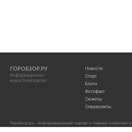
ГОРОБЗОР.РУ
Новости
Информационно -
Спорт
новостной портал
Блоги
Фотофакт
Сюжеты
Спецпроекты
Горобзор.ру - информационный портал о главных событиях в