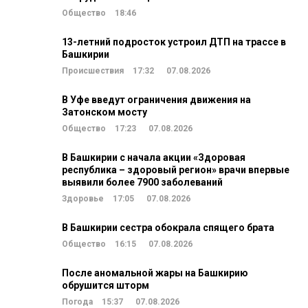
Общество
18:46
13-летний подросток устроил ДТП на трассе в
Башкирии
Происшествия
17:32
07.08.2026
В Уфе введут ограничения движения на
Затонском мосту
Общество
17:23
07.08.2026
В Башкирии с начала акции «Здоровая
республика – здоровый регион» врачи впервые
выявили более 7900 заболеваний
Здоровье
17:05
07.08.2026
В Башкирии сестра обокрала спящего брата
Общество
16:15
07.08.2026
После аномальной жары на Башкирию
обрушится шторм
Погода
15:37
07.08.2026