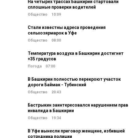
На четырех трассах Башкирии стартовали
сплошные проверки водителей
Общество
10:09
Стали известны адреса проведения
сельхозярмарок в Уфе
Общество
08:00
Температура воздуха в Башкирии достигнет
+35 градусов
Погода
07:00
В Башкирии полностью перекроют участок
дороги Баймак - Тубинский
Общество
20:43
Бастрыкин заинтересовался нарушением прав
инвалида в Башкирии
Общество
19:34
В Уфе вынесли приговор женщине, избившей
сотрудника полиции