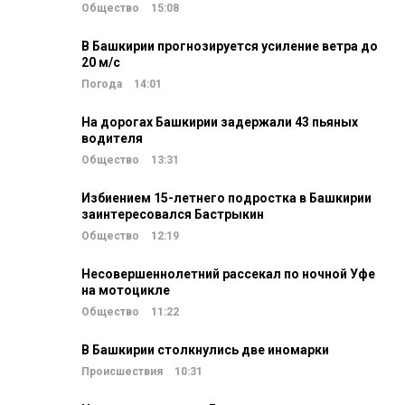
Общество
15:08
В Башкирии прогнозируется усиление ветра до
20 м/c
Погода
14:01
На дорогах Башкирии задержали 43 пьяных
водителя
Общество
13:31
Избиением 15-летнего подростка в Башкирии
заинтересовался Бастрыкин
Общество
12:19
Несовершеннолетний рассекал по ночной Уфе
на мотоцикле
Общество
11:22
В Башкирии столкнулись две иномарки
Происшествия
10:31