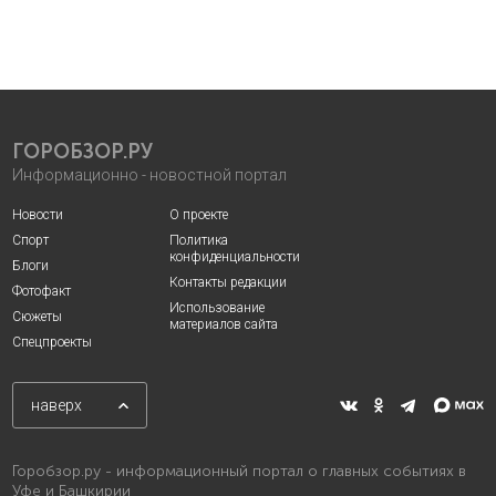
ГОРОБЗОР.РУ
Информационно - новостной портал
Новости
О проекте
Спорт
Политика
конфиденциальности
Блоги
Контакты редакции
Фотофакт
Использование
Сюжеты
материалов сайта
Спецпроекты
наверх
Горобзор.ру - информационный портал о главных событиях в
Уфе и Башкирии