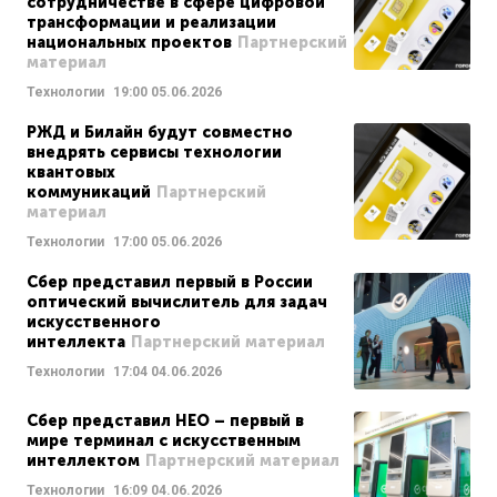
сотрудничестве в сфере цифровой
трансформации и реализации
национальных проектов
Партнерский
материал
Технологии
19:00
05.06.2026
РЖД и Билайн будут совместно
внедрять сервисы технологии
квантовых
коммуникаций
Партнерский
материал
Технологии
17:00
05.06.2026
Сбер представил первый в России
оптический вычислитель для задач
искусственного
интеллекта
Партнерский материал
Технологии
17:04
04.06.2026
Сбер представил НЕО – первый в
мире терминал с искусственным
интеллектом
Партнерский материал
Технологии
16:09
04.06.2026