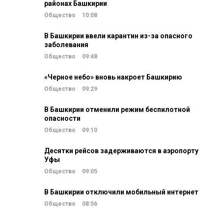
районах Башкирии
Общество
10:08
В Башкирии ввели карантин из-за опасного
заболевания
Общество
09:48
«Черное небо» вновь накроет Башкирию
Общество
09:29
В Башкирии отменили режим беспилотной
опасности
Общество
09:10
Десятки рейсов задерживаются в аэропорту
Уфы
Общество
09:05
В Башкирии отключили мобильный интернет
Общество
08:56