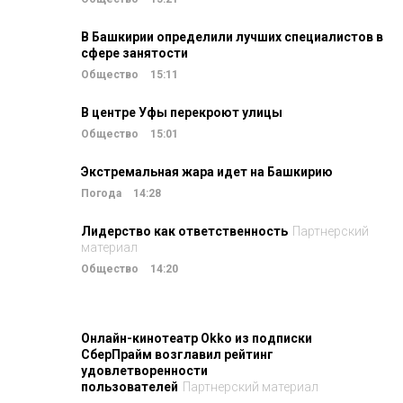
В Башкирии определили лучших специалистов в
сфере занятости
Общество
15:11
В центре Уфы перекроют улицы
Общество
15:01
Экстремальная жара идет на Башкирию
Погода
14:28
Лидерство как ответственность
Партнерский
материал
Общество
14:20
Онлайн-кинотеатр Okko из подписки
СберПрайм возглавил рейтинг
удовлетворенности
пользователей
Партнерский материал