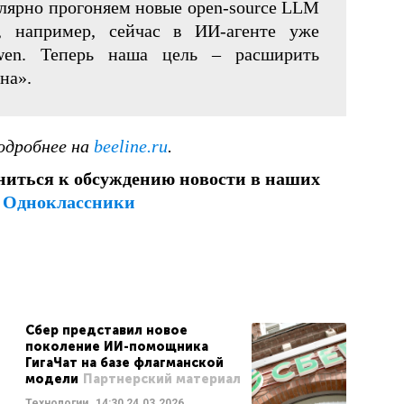
улярно прогоняем новые open-source LLM
, например, сейчас в ИИ-агенте уже
wen. Теперь наша цель – расширить
на».
одробнее на
beeline.ru
.
ниться к обсуждению новости в наших
и
Одноклассники
Сбер представил новое
поколение ИИ-помощника
ГигаЧат на базе флагманской
модели
Партнерский материал
Технологии
14:30
24.03.2026