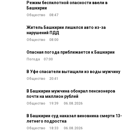
Режим беспилотной опасности ввели в
Башкирии
Общество
08:47
Житель Башкирии лишился авто из-за
нарушений ПДД
Общество
08:00
Опасная погода приближается к Башкирии
Погода
07:00
В Уфе спасатели вытащили из воды мужчину
Общество
20:41
В Башкирии мужчина обокрал пенсионеров
почти на миллион рублей
Общество
19:39
06.08.2026
В Башкирии суд наказал виновника смерти 13-
летнего подростка
Общество
18:33
06.08.2026