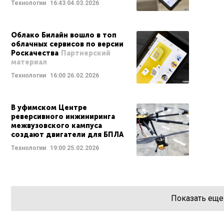
Технологии
16:43
04.03.2026
Облако Билайн вошло в топ
облачных сервисов по версии
Роскачества
Партнерский
материал
Технологии
16:00
26.02.2026
В уфимском Центре
реверсивного инжиниринга
межвузовского кампуса
создают двигатели для БПЛА
Технологии
19:00
25.02.2026
Показать еще