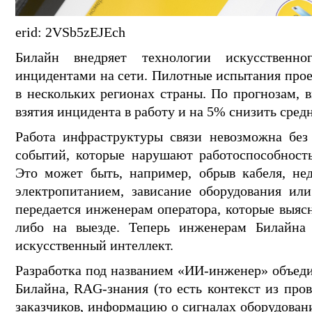
erid: 2VSb5zEJEch
Билайн внедряет технологии искусственн
инцидентами на сети. Пилотные испытания прое
в нескольких регионах страны. По прогнозам, в
взятия инцидента в работу и на 5% снизить сред
Работа инфраструктуры связи невозможна без
событий, которые нарушают работоспособность
Это может быть, например, обрыв кабеля, нед
электропитанием, зависание оборудования ил
передается инженерам оператора, которые выя
либо на выезде. Теперь инженерам Билайна 
искусственный интеллект.
Разработка под названием «ИИ-инженер» объеди
Билайна, RAG-знания (то есть контекст из про
заказчиков, информацию о сигналах оборудован