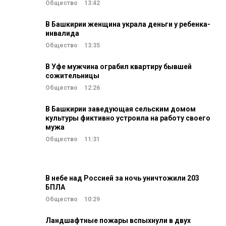
Общество
13:42
В Башкирии женщина украла деньги у ребенка-
инвалида
Общество
13:35
В Уфе мужчина ограбил квартиру бывшей
сожительницы
Общество
12:26
В Башкирии заведующая сельским домом
культуры фиктивно устроила на работу своего
мужа
Общество
11:31
В небе над Россией за ночь уничтожили 203
БПЛА
Общество
10:29
Ландшафтные пожары вспыхнули в двух