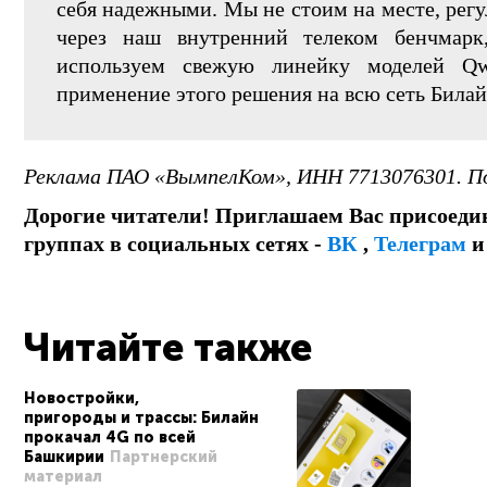
себя надежными. Мы не стоим на месте, рег
через наш внутренний телеком бенчмарк
используем свежую линейку моделей Q
применение этого решения на всю сеть Билай
Реклама ПАО «ВымпелКом», ИНН 7713076301. П
Дорогие читатели! Приглашаем Вас присоеди
группах в социальных сетях -
ВК
,
Телеграм
Читайте также
Новостройки,
пригороды и трассы: Билайн
прокачал 4G по всей
Башкирии
Партнерский
материал