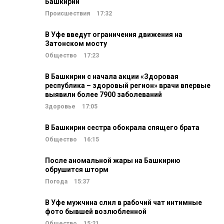
Башкирии
Происшествия
17:32
В Уфе введут ограничения движения на
Затонском мосту
Общество
17:23
В Башкирии с начала акции «Здоровая
республика – здоровый регион» врачи впервые
выявили более 7900 заболеваний
Здоровье
17:05
В Башкирии сестра обокрала спящего брата
Общество
16:15
После аномальной жары на Башкирию
обрушится шторм
Погода
15:37
В Уфе мужчина слил в рабочий чат интимные
фото бывшей возлюбленной
Общество
15:21