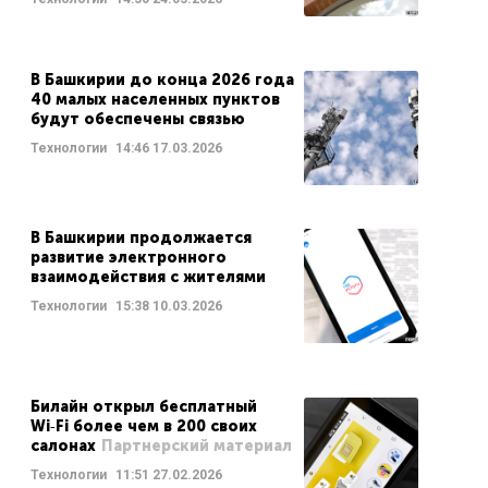
В Башкирии до конца 2026 года
40 малых населенных пунктов
будут обеспечены связью
Технологии
14:46
17.03.2026
В Башкирии продолжается
развитие электронного
взаимодействия с жителями
Технологии
15:38
10.03.2026
Билайн открыл бесплатный
Wi‑Fi более чем в 200 своих
салонах
Партнерский материал
Технологии
11:51
27.02.2026