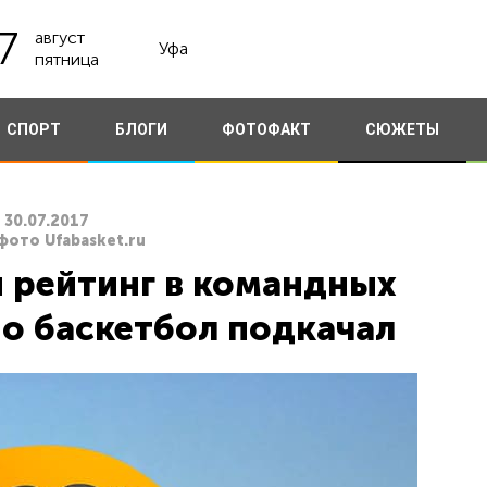
7
август
Уфа
пятница
СПОРТ
БЛОГИ
ФОТОФАКТ
СЮЖЕТЫ
30.07.2017
фото Ufabasket.ru
 рейтинг в командных
Но баскетбол подкачал