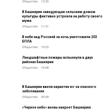
Общество
12:26
В Башкирии заведующая сельским домом
культуры фиктивно устроила на работу своего
мужа
Общество
11:31
В небе над Россией за ночь уничтожили 203
БПЛА
Общество
10:29
Ландшафтные пожары вспыхнули в двух
районах Башкирии
Общество
10:08
В Башкирии ввели карантин из-за опасного
заболевания
Общество
09:48
«Черное небо» вновь накроет Башкирию