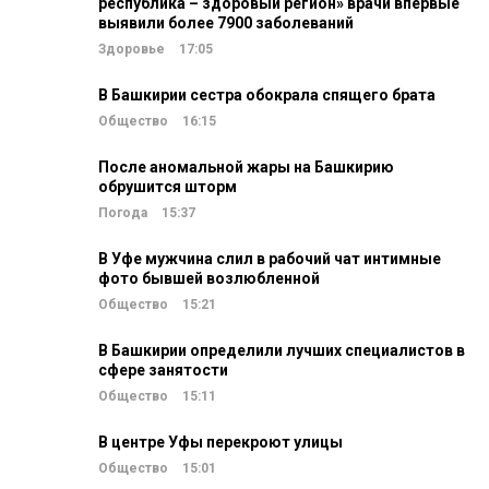
республика – здоровый регион» врачи впервые
выявили более 7900 заболеваний
Здоровье
17:05
В Башкирии сестра обокрала спящего брата
Общество
16:15
После аномальной жары на Башкирию
обрушится шторм
Погода
15:37
В Уфе мужчина слил в рабочий чат интимные
фото бывшей возлюбленной
Общество
15:21
В Башкирии определили лучших специалистов в
сфере занятости
Общество
15:11
В центре Уфы перекроют улицы
Общество
15:01