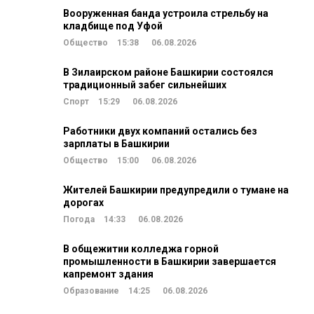
Вооруженная банда устроила стрельбу на
кладбище под Уфой
Общество
15:38
06.08.2026
В Зилаирском районе Башкирии состоялся
традиционный забег сильнейших
Спорт
15:29
06.08.2026
Работники двух компаний остались без
зарплаты в Башкирии
Общество
15:00
06.08.2026
Жителей Башкирии предупредили о тумане на
дорогах
Погода
14:33
06.08.2026
В общежитии колледжа горной
промышленности в Башкирии завершается
капремонт здания
Образование
14:25
06.08.2026