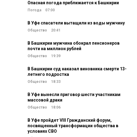
Опасная погода приближается к Башкирии
Погода
07:00
В Уфе спасатели вытащили из воды мужчину
Общество
20:41
В Башкирии мужчина обокрал пенсионеров
почти на миллион рублей
Общество
19:39
В Башкирии суд наказал виновника смерти 13-
летнего подростка
Общество
18:33
В Уфе вынесли приговор шести участникам
массовой драки
Общество
18:06
В Уфе пройдет VIII Гражданский форум,
посвященный трансформации общества в
условиях СВО