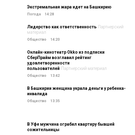
Экстремальная жара идет на Башкирию
Погода
14:28
Лидерство как ответственность
Партнерский
материал
Общество
14:20
Онлайн-кинотеатр Okko из подписки
СберПрайм возглавил рейтинг
удовлетворенности
пользователей
Партнерский материал
Общество
13:42
В Башкирии женщина украла деньги у ребенка-
инвалида
Общество
13:35
В Уфе мужчина ограбил квартиру бывшей
сожительницы