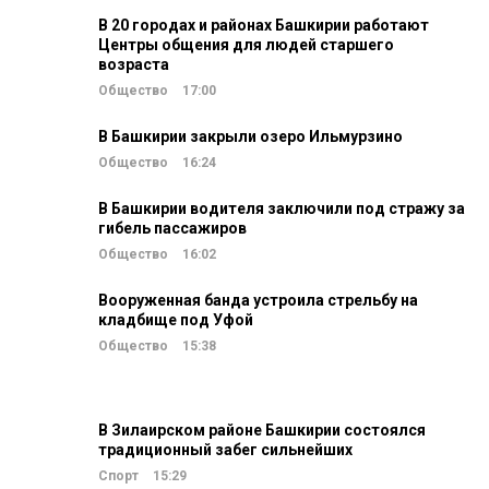
В 20 городах и районах Башкирии работают
Центры общения для людей старшего
возраста
Общество
17:00
В Башкирии закрыли озеро Ильмурзино
Общество
16:24
В Башкирии водителя заключили под стражу за
гибель пассажиров
Общество
16:02
Вооруженная банда устроила стрельбу на
кладбище под Уфой
Общество
15:38
В Зилаирском районе Башкирии состоялся
традиционный забег сильнейших
Спорт
15:29