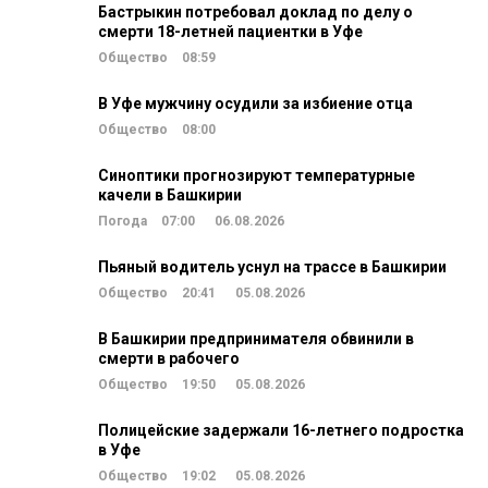
Бастрыкин потребовал доклад по делу о
смерти 18-летней пациентки в Уфе
Общество
08:59
В Уфе мужчину осудили за избиение отца
Общество
08:00
Синоптики прогнозируют температурные
качели в Башкирии
Погода
07:00
06.08.2026
Пьяный водитель уснул на трассе в Башкирии
Общество
20:41
05.08.2026
В Башкирии предпринимателя обвинили в
смерти в рабочего
Общество
19:50
05.08.2026
Полицейские задержали 16-летнего подростка
в Уфе
Общество
19:02
05.08.2026