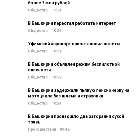
более 7 млн рублей
Общество
11:34
В Башкирии перестал работать интернет
Общество
10:56
Уфимский аэропорт приостановил полеты
Общество
10:51
В Башкирии объявлен режим беспилотной
опасности
Общество
10:32
В Башкирии задержали пьяную пенсионерку на
мотоцикле без шлема и страховки
Общество
10:24
В Башкирии произошло два загорания сухой
травы
Происшествия
09:42