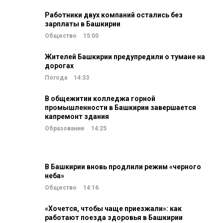
Работники двух компаний остались без
зарплаты в Башкирии
Общество
15:00
Жителей Башкирии предупредили о тумане на
дорогах
Погода
14:33
В общежитии колледжа горной
промышленности в Башкирии завершается
капремонт здания
Образование
14:25
В Башкирии вновь продлили режим «черного
неба»
Общество
14:16
«Хочется, чтобы чаще приезжали»: как
работают поезда здоровья в Башкирии