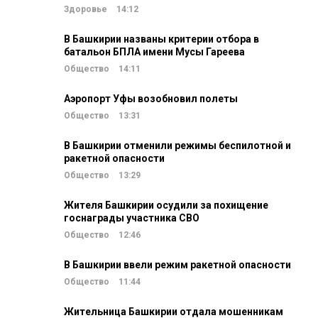
Здоровье
14:12
В Башкирии названы критерии отбора в
батальон БПЛА имени Мусы Гареева
Общество
14:11
Аэропорт Уфы возобновил полеты
Общество
13:31
В Башкирии отменили режимы беспилотной и
ракетной опасности
Общество
13:29
Жителя Башкирии осудили за похищение
госнаграды участника СВО
Общество
12:46
В Башкирии ввели режим ракетной опасности
Общество
11:44
Жительница Башкирии отдала мошенникам