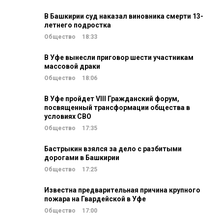
В Башкирии суд наказал виновника смерти 13-
летнего подростка
Общество
18:33
В Уфе вынесли приговор шести участникам
массовой драки
Общество
18:06
В Уфе пройдет VIII Гражданский форум,
посвященный трансформации общества в
условиях СВО
Общество
17:35
Бастрыкин взялся за дело с разбитыми
дорогами в Башкирии
Общество
17:25
Известна предварительная причина крупного
пожара на Гвардейской в Уфе
Общество
17:00