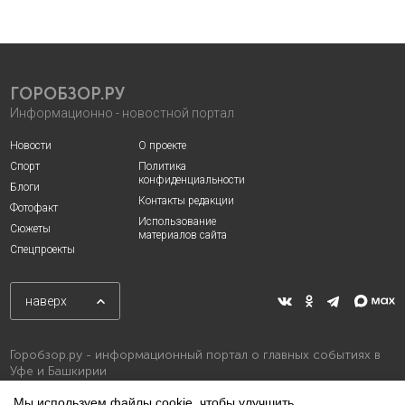
ГОРОБЗОР.РУ
Информационно - новостной портал
Новости
О проекте
Спорт
Политика
конфиденциальности
Блоги
Контакты редакции
Фотофакт
Использование
Сюжеты
материалов сайта
Спецпроекты
наверх
Горобзор.ру - информационный портал о главных событиях в
Уфе и Башкирии
Мы используем файлы cookie, чтобы улучшить