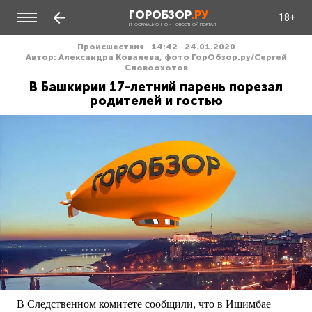
ГОРОБЗОР
.РУ
18+
ИНФОРМАЦИОННО - НОВОСТНОЙ ПОРТАЛ
Происшествия
14:42
24.01.2020
Автор: Александра Ковалева, фото ГорОбзор.ру/Сергей
Словоохотов
В Башкирии 17-летний парень порезал
родителей и гостью
В Следственном комитете сообщили, что в Ишимбае