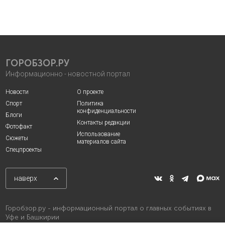
ГОРОБЗОР.РУ
Информационно - новостной портал
Новости
О проекте
Спорт
Политика
конфиденциальности
Блоги
Контакты редакции
Фотофакт
Использование
Сюжеты
материалов сайта
Спецпроекты
наверх
Горобзор.ру - информационный портал о главных событиях в
Уфе и Башкирии