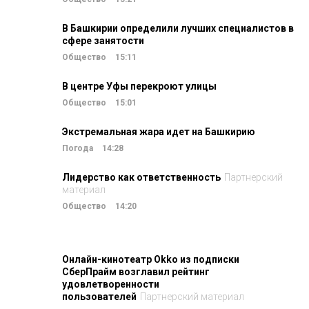
В Башкирии определили лучших специалистов в
сфере занятости
Общество
15:11
В центре Уфы перекроют улицы
Общество
15:01
Экстремальная жара идет на Башкирию
Погода
14:28
Лидерство как ответственность
Партнерский
материал
Общество
14:20
Онлайн-кинотеатр Okko из подписки
СберПрайм возглавил рейтинг
удовлетворенности
пользователей
Партнерский материал