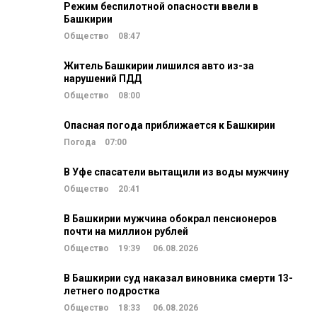
Режим беспилотной опасности ввели в
Башкирии
Общество
08:47
Житель Башкирии лишился авто из-за
нарушений ПДД
Общество
08:00
Опасная погода приближается к Башкирии
Погода
07:00
В Уфе спасатели вытащили из воды мужчину
Общество
20:41
В Башкирии мужчина обокрал пенсионеров
почти на миллион рублей
Общество
19:39
06.08.2026
В Башкирии суд наказал виновника смерти 13-
летнего подростка
Общество
18:33
06.08.2026