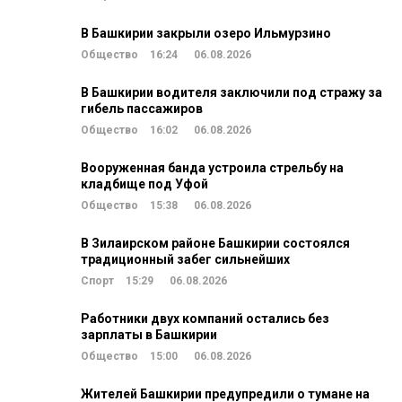
В Башкирии закрыли озеро Ильмурзино
Общество
16:24
06.08.2026
В Башкирии водителя заключили под стражу за
гибель пассажиров
Общество
16:02
06.08.2026
Вооруженная банда устроила стрельбу на
кладбище под Уфой
Общество
15:38
06.08.2026
В Зилаирском районе Башкирии состоялся
традиционный забег сильнейших
Спорт
15:29
06.08.2026
Работники двух компаний остались без
зарплаты в Башкирии
Общество
15:00
06.08.2026
Жителей Башкирии предупредили о тумане на