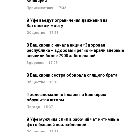
Башкирии
Происшествия
17:32
В Уфе введут ограничения движения на
Затонском мосту
Общество
17:23
В Башкирии с начала акции «Здоровая
республика – здоровый регион» врачи впервые
выявили более 7900 заболеваний
Здоровье
17:05
В Башкирии сестра обокрала спящего брата
Общество
16:15
После аномальной жары на Башкирию
обрушится шторм
Погода
15:37
В Уфе мужчина слил в рабочий чат интимные
фото бывшей возлюбленной
Общество
15:21