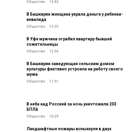
Общество
13:42
В Башкирии женщина украла деньги у ребенка-
инвалида
Общество
13:35
В Уфе мужчина ограбил квартиру бывшей
сожительницы
Общество
12:26
В Башкирии заведующая сельским домом
культуры фиктивно устроила на работу своего
мужа
Общество
11:31
В небе над Россией за ночь уничтожили 203
БПЛА
Общество
10:29
Ландшафтные пожары вспыхнули в двух