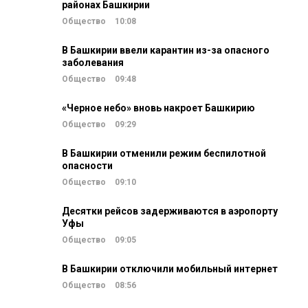
районах Башкирии
Общество
10:08
В Башкирии ввели карантин из-за опасного
заболевания
Общество
09:48
«Черное небо» вновь накроет Башкирию
Общество
09:29
В Башкирии отменили режим беспилотной
опасности
Общество
09:10
Десятки рейсов задерживаются в аэропорту
Уфы
Общество
09:05
В Башкирии отключили мобильный интернет
Общество
08:56