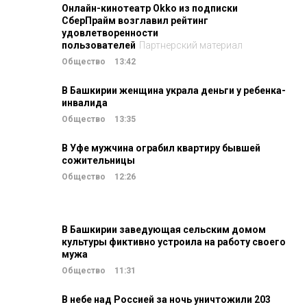
Онлайн-кинотеатр Okko из подписки
СберПрайм возглавил рейтинг
удовлетворенности
пользователей
Партнерский материал
Общество
13:42
В Башкирии женщина украла деньги у ребенка-
инвалида
Общество
13:35
В Уфе мужчина ограбил квартиру бывшей
сожительницы
Общество
12:26
В Башкирии заведующая сельским домом
культуры фиктивно устроила на работу своего
мужа
Общество
11:31
В небе над Россией за ночь уничтожили 203