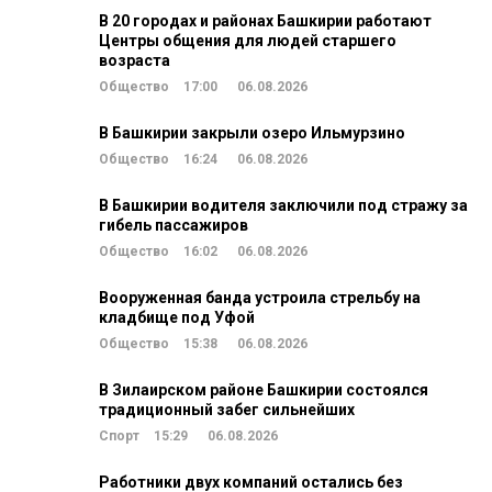
В 20 городах и районах Башкирии работают
Центры общения для людей старшего
возраста
Общество
17:00
06.08.2026
В Башкирии закрыли озеро Ильмурзино
Общество
16:24
06.08.2026
В Башкирии водителя заключили под стражу за
гибель пассажиров
Общество
16:02
06.08.2026
Вооруженная банда устроила стрельбу на
кладбище под Уфой
Общество
15:38
06.08.2026
В Зилаирском районе Башкирии состоялся
традиционный забег сильнейших
Спорт
15:29
06.08.2026
Работники двух компаний остались без