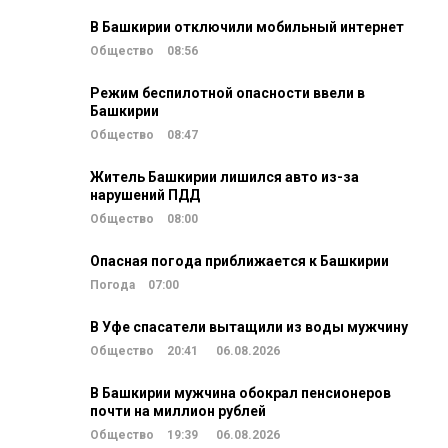
В Башкирии отключили мобильный интернет
Общество
08:56
Режим беспилотной опасности ввели в
Башкирии
Общество
08:47
Житель Башкирии лишился авто из-за
нарушений ПДД
Общество
08:00
Опасная погода приближается к Башкирии
Погода
07:00
В Уфе спасатели вытащили из воды мужчину
Общество
20:41
06.08.2026
В Башкирии мужчина обокрал пенсионеров
почти на миллион рублей
Общество
19:39
06.08.2026