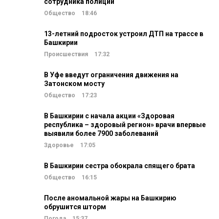
сотрудника полиции
Общество
18:46
13-летний подросток устроил ДТП на трассе в
Башкирии
Происшествия
17:32
В Уфе введут ограничения движения на
Затонском мосту
Общество
17:23
В Башкирии с начала акции «Здоровая
республика – здоровый регион» врачи впервые
выявили более 7900 заболеваний
Здоровье
17:05
В Башкирии сестра обокрала спящего брата
Общество
16:15
После аномальной жары на Башкирию
обрушится шторм
Погода
15:37