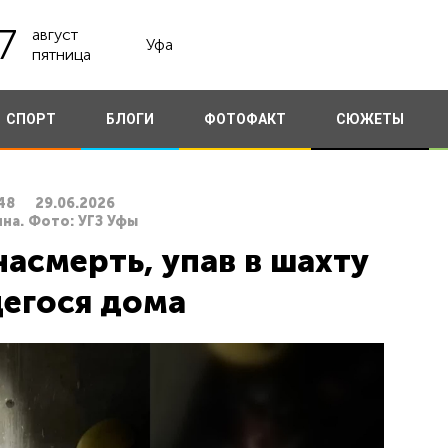
7
август
Уфа
пятница
СПОРТ
БЛОГИ
ФОТОФАКТ
СЮЖЕТЫ
48
29.06.2026
на. Фото: УГЗ Уфы
насмерть, упав в шахту
егося дома