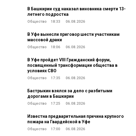
В Башкирии суд наказал виновника смерти 13-
летнего подростка
Общество
18:33
06.08.2026
В Уфе вынесли приговор шести участникам
массовой драки
Общество
18:06
06.08.2026
В Уфе пройдет VIII Гражданский форум,
посвященный трансформации общества в
условиях СВО
Общество
17:35
06.08.2026
Бастрыкин взялся за дело с разбитыми
дорогами в Башкирии
Общество
17:25
06.08.2026
Известна предварительная причина крупного
пожара на Гвардейской в Уфе
Общество
17:00
06.08.2026