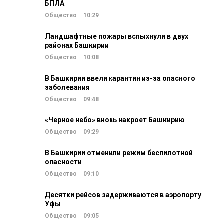
БПЛА
Общество
10:29
Ландшафтные пожары вспыхнули в двух
районах Башкирии
Общество
10:08
В Башкирии ввели карантин из-за опасного
заболевания
Общество
09:48
«Черное небо» вновь накроет Башкирию
Общество
09:29
В Башкирии отменили режим беспилотной
опасности
Общество
09:10
Десятки рейсов задерживаются в аэропорту
Уфы
Общество
09:05