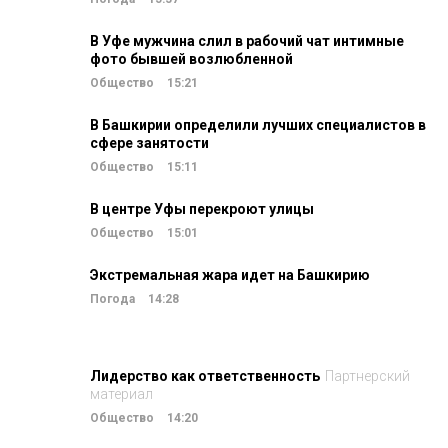
В Уфе мужчина слил в рабочий чат интимные
фото бывшей возлюбленной
Общество
15:21
В Башкирии определили лучших специалистов в
сфере занятости
Общество
15:11
В центре Уфы перекроют улицы
Общество
15:01
Экстремальная жара идет на Башкирию
Погода
14:28
Лидерство как ответственность
Партнерский
материал
Общество
14:20