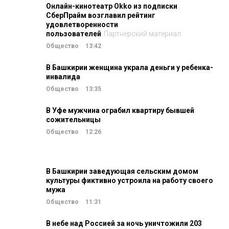
Онлайн-кинотеатр Okko из подписки
СберПрайм возглавил рейтинг
удовлетворенности
пользователей
Партнерский материал
Общество
13:42
В Башкирии женщина украла деньги у ребенка-
инвалида
Общество
13:35
В Уфе мужчина ограбил квартиру бывшей
сожительницы
Общество
12:26
В Башкирии заведующая сельским домом
культуры фиктивно устроила на работу своего
мужа
Общество
11:31
В небе над Россией за ночь уничтожили 203