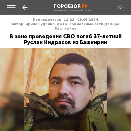
ГОРОБЗОР
.РУ
18+
ИНФОРМАЦИОННО - НОВОСТНОЙ ПОРТАЛ
Происшествия
11:22
09.05.2024
Автор: Ирина Кудрина, фото: социальные сети Дамира
Мустафина
В зоне проведения СВО погиб 37-летний
Руслан Кидрасов из Башкирии