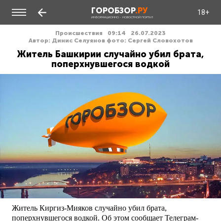
ГОРОБЗОР
.РУ
18+
ИНФОРМАЦИОННО - НОВОСТНОЙ ПОРТАЛ
Происшествия
09:14
26.07.2023
Автор: Динис Селуянов фото: Сергей Словохотов
Житель Башкирии случайно убил брата,
поперхнувшегося водкой
Житель Киргиз-Мияков случайно убил брата,
поперхнувшегося водкой. Об этом сообщает Телеграм-