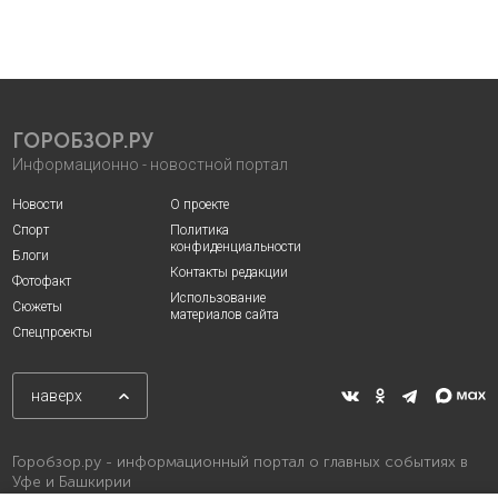
ГОРОБЗОР.РУ
Информационно - новостной портал
Новости
О проекте
Спорт
Политика
конфиденциальности
Блоги
Контакты редакции
Фотофакт
Использование
Сюжеты
материалов сайта
Спецпроекты
наверх
Горобзор.ру - информационный портал о главных событиях в
Уфе и Башкирии