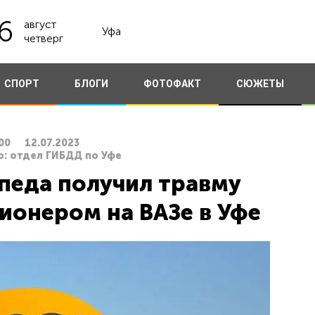
6
август
Уфа
четверг
СПОРТ
БЛОГИ
ФОТОФАКТ
СЮЖЕТЫ
00
12.07.2023
о: отдел ГИБДД по Уфе
педа получил травму
ионером на ВАЗе в Уфе