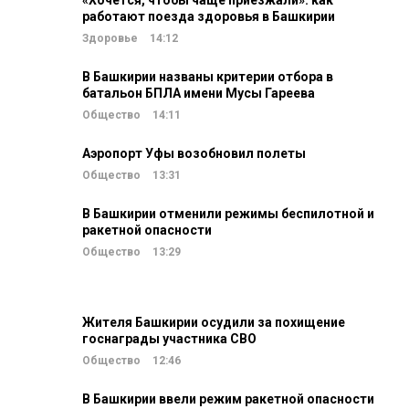
«Хочется, чтобы чаще приезжали»: как
работают поезда здоровья в Башкирии
Здоровье
14:12
В Башкирии названы критерии отбора в
батальон БПЛА имени Мусы Гареева
Общество
14:11
Аэропорт Уфы возобновил полеты
Общество
13:31
В Башкирии отменили режимы беспилотной и
ракетной опасности
Общество
13:29
Жителя Башкирии осудили за похищение
госнаграды участника СВО
Общество
12:46
В Башкирии ввели режим ракетной опасности