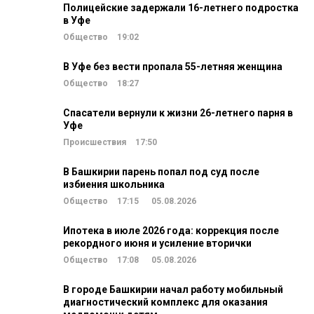
Полицейские задержали 16-летнего подростка
в Уфе
Общество
19:02
В Уфе без вести пропала 55-летняя женщина
Общество
18:27
Спасатели вернули к жизни 26-летнего парня в
Уфе
Происшествия
17:50
В Башкирии парень попал под суд после
избиения школьника
Общество
17:15
05.08.2026
Ипотека в июле 2026 года: коррекция после
рекордного июня и усиление вторички
Общество
17:08
05.08.2026
В городе Башкирии начал работу мобильный
диагностический комплекс для оказания