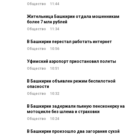
Общество
11:44
Жительница Башкирии отдала мошенникам
более 7 млн рублей
Общество
11:34
В Башкирии перестал работать интернет
Общество
10:56
Уфимский аэропорт приостановил полеты
Общество
10:51
В Башкирии объявлен режим беспилотной
опасности
Общество
10:32
В Башкирии задержали пьяную пенсионерку на
мотоцикле без шлема и страховки
Общество
10:24
В Башкирии произошло два загорания сухой