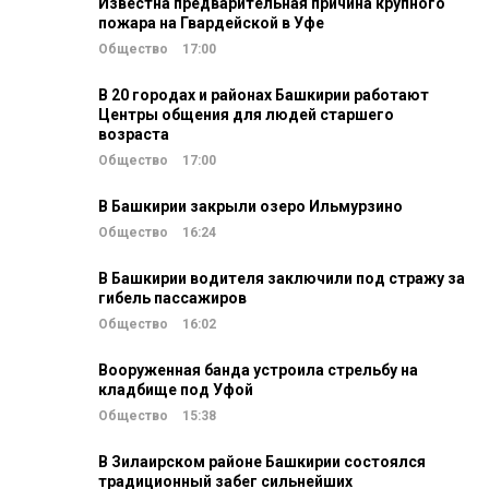
Известна предварительная причина крупного
пожара на Гвардейской в Уфе
Общество
17:00
В 20 городах и районах Башкирии работают
Центры общения для людей старшего
возраста
Общество
17:00
В Башкирии закрыли озеро Ильмурзино
Общество
16:24
В Башкирии водителя заключили под стражу за
гибель пассажиров
Общество
16:02
Вооруженная банда устроила стрельбу на
кладбище под Уфой
Общество
15:38
В Зилаирском районе Башкирии состоялся
традиционный забег сильнейших