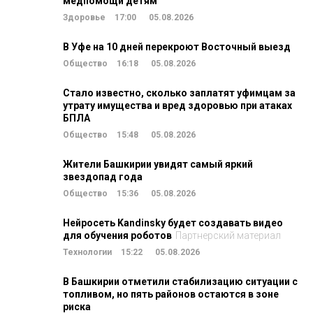
медпомощи детям
Здоровье
17:00
05.08.2026
В Уфе на 10 дней перекроют Восточный выезд
Общество
16:18
05.08.2026
Стало известно, сколько заплатят уфимцам за
утрату имущества и вред здоровью при атаках
БПЛА
Общество
15:48
05.08.2026
Жители Башкирии увидят самый яркий
звездопад года
Общество
15:36
05.08.2026
Нейросеть Kandinsky будет создавать видео
для обучения роботов
Партнерский материал
Технологии
15:22
05.08.2026
В Башкирии отметили стабилизацию ситуации с
топливом, но пять районов остаются в зоне
риска