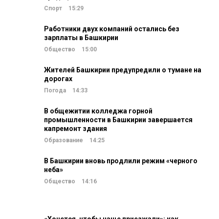
Спорт
15:29
Работники двух компаний остались без
зарплаты в Башкирии
Общество
15:00
Жителей Башкирии предупредили о тумане на
дорогах
Погода
14:33
В общежитии колледжа горной
промышленности в Башкирии завершается
капремонт здания
Образование
14:25
В Башкирии вновь продлили режим «черного
неба»
Общество
14:16