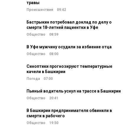
травы
Происшествия
09:42
Бастрыкин потребовал доклад по делу о
смерти 18-летней пациентки в Уфе
Общество
08:59
В Уфе мужчину осудили за избиение отца
Общество
08:00
Синоптики прогнозируют температурные
качели в Башкирии
Погода
07:00
Пьяный водитель уснул на трассе в Башкирии
Общество
20:41
В Башкирии предпринимателя обвинили в
смерти в рабочего
Общество
19:50