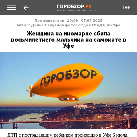
ГОРОБЗОР
.РУ
18+
ИНФОРМАЦИОННО - НОВОСТНОЙ ПОРТАЛ
Происшествия
10:09
07.07.2023
Автор: Динис Селуянов фото: отдел ГИБДД по Уфе
Женщина на иномарке сбила
восьмилетнего мальчика на самокате в
Уфе
ДТП с пострадавшим ребенком произошло в Уфе 6 июля,