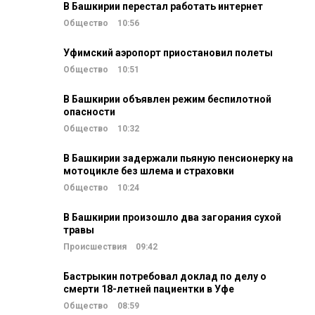
В Башкирии перестал работать интернет
Общество
10:56
Уфимский аэропорт приостановил полеты
Общество
10:51
В Башкирии объявлен режим беспилотной
опасности
Общество
10:32
В Башкирии задержали пьяную пенсионерку на
мотоцикле без шлема и страховки
Общество
10:24
В Башкирии произошло два загорания сухой
травы
Происшествия
09:42
Бастрыкин потребовал доклад по делу о
смерти 18-летней пациентки в Уфе
Общество
08:59