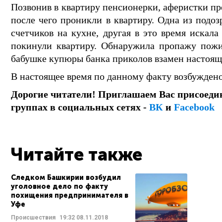
Позвонив в квартиру пенсионерки, аферистки п
после чего проникли в квартиру. Одна из подо
счетчиков на кухне, другая в это время искал
покинули квартиру. Обнаружила пропажу пожи
бабушке купюры банка приколов взамен настоящи
В настоящее время по данному факту возбуждено 
Дорогие читатели! Приглашаем Вас присоеди
группах в социальных сетях -
ВК
и
Facebook
Читайте также
Следком Башкирии возбудил
уголовное дело по факту
похищения предпринимателя в
Уфе
Происшествия
19:32
08.11.2018