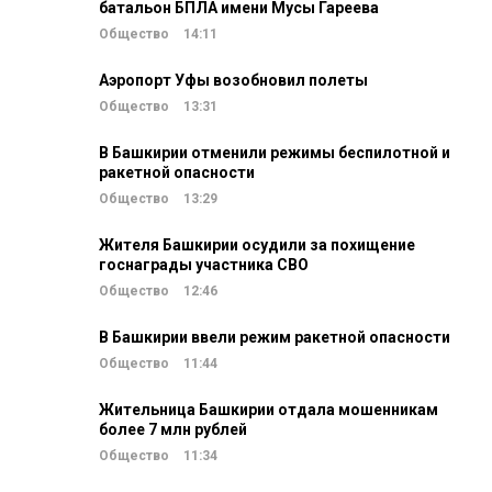
батальон БПЛА имени Мусы Гареева
Общество
14:11
Аэропорт Уфы возобновил полеты
Общество
13:31
В Башкирии отменили режимы беспилотной и
ракетной опасности
Общество
13:29
Жителя Башкирии осудили за похищение
госнаграды участника СВО
Общество
12:46
В Башкирии ввели режим ракетной опасности
Общество
11:44
Жительница Башкирии отдала мошенникам
более 7 млн рублей
Общество
11:34