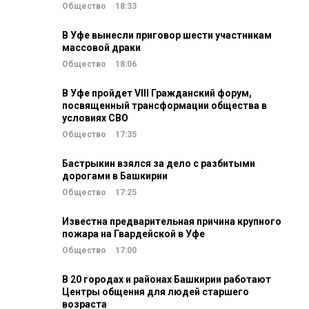
Общество
18:33
В Уфе вынесли приговор шести участникам
массовой драки
Общество
18:06
В Уфе пройдет VIII Гражданский форум,
посвященный трансформации общества в
условиях СВО
Общество
17:35
Бастрыкин взялся за дело с разбитыми
дорогами в Башкирии
Общество
17:25
Известна предварительная причина крупного
пожара на Гвардейской в Уфе
Общество
17:00
В 20 городах и районах Башкирии работают
Центры общения для людей старшего
возраста