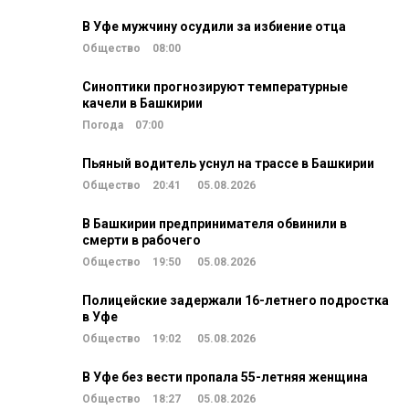
В Уфе мужчину осудили за избиение отца
Общество
08:00
Синоптики прогнозируют температурные
качели в Башкирии
Погода
07:00
Пьяный водитель уснул на трассе в Башкирии
Общество
20:41
05.08.2026
В Башкирии предпринимателя обвинили в
смерти в рабочего
Общество
19:50
05.08.2026
Полицейские задержали 16-летнего подростка
в Уфе
Общество
19:02
05.08.2026
В Уфе без вести пропала 55-летняя женщина
Общество
18:27
05.08.2026