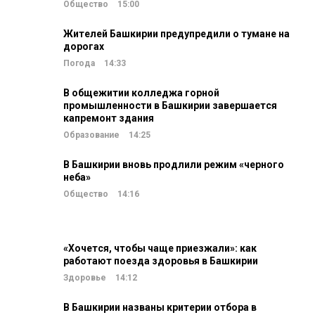
Общество
15:00
Жителей Башкирии предупредили о тумане на
дорогах
Погода
14:33
В общежитии колледжа горной
промышленности в Башкирии завершается
капремонт здания
Образование
14:25
В Башкирии вновь продлили режим «черного
неба»
Общество
14:16
«Хочется, чтобы чаще приезжали»: как
работают поезда здоровья в Башкирии
Здоровье
14:12
В Башкирии названы критерии отбора в