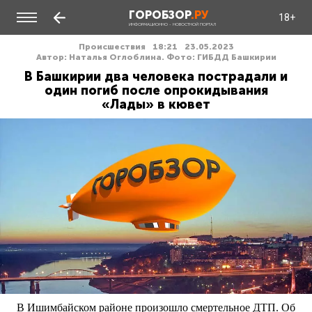
ГОРОБЗОР
.РУ
18+
ИНФОРМАЦИОННО - НОВОСТНОЙ ПОРТАЛ
Происшествия
18:21
23.05.2023
Автор: Наталья Оглоблина. Фото: ГИБДД Башкирии
В Башкирии два человека пострадали и
один погиб после опрокидывания
«Лады» в кювет
В Ишимбайском районе произошло смертельное ДТП. Об