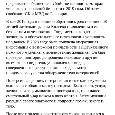
предъявлено обвинение в убийстве женщины, которая
числилась пропавшей без вести с 2019 года. Об этом
сообщают СК и МВД по Башкирии.
В мае 2019 года в полицию обратились родственники 58-
летней жительницы села Килеево с заявлением о ее
безвестном исчезновении. Тогда местонахождение
женщины и обстоятельства ее исчезновения установить
не удалось. В 2023 году была получена оперативная
информация о возможной причастности вышеуказанного
пожилого мужчины к исчезновению женщины. Он был
проверен, повторно допрошены знакомые и другие
возможные свидетели, установлен очевидец
совершенного преступления, а в ходе осмотра
придомового участка обнаружено тело потерпевшей.
По версии следствия, потерпевшая и еще один мужчина
выпивали с обвиняемым у него дома. Когда гость уснул,
женщина и злоумышленник поссорились, и он нанес
смертельный удар ножом в шею жертвы. Затем мужчина
разбудил своего знакомого и попросил помочь закопать
тело.
После предъявления доказательств мужчина сознался в