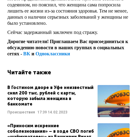
содеянном, но пояснил, что женщина сама попросила
лишить ее жизни из-за состояния здоровья. Тем не менее,
данных о наличии серьезных заболеваний у женщины не
было установлено.
Сейчас задержанный заключен под стражу.
Дорогие читатели! Приглашаем Вас присоединиться к
обсуждению новости в наших группах в социальных
сетях -
ВК
и
Одноклассники
Читайте также
В Гостином дворе в Уфе неизвестный
снял 200 тыс. рублей с карты,
которую забыла женщина в
банкомате
Происшествия
17:39
14.02.2023
«Приносим искренние
соболезнования» – в ходе СВО погиб
«шаймуратовец» из Башкирии Ринат