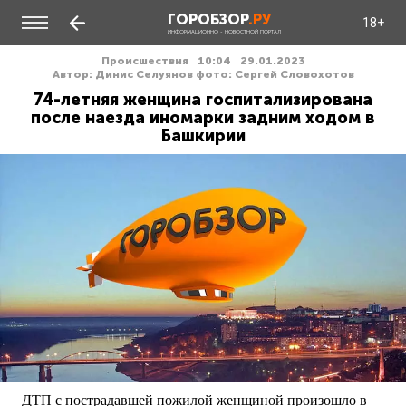
ГОРОБЗОР
.РУ
18+
ИНФОРМАЦИОННО - НОВОСТНОЙ ПОРТАЛ
Происшествия
10:04
29.01.2023
Автор: Динис Селуянов фото: Сергей Словохотов
74-летняя женщина госпитализирована
после наезда иномарки задним ходом в
Башкирии
ДТП с пострадавшей пожилой женщиной произошло в