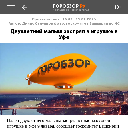
ГОРОБЗОР
.РУ
18+
ИНФОРМАЦИОННО - НОВОСТНОЙ ПОРТАЛ
Происшествия
16:09
09.01.2023
Автор: Динис Селуянов фото: госкомитет Башкирии по ЧС
Двухлетний малыш застрял в игрушке в
Уфе
Палец двухлетнего малыша застрял в пластмассовой
игрушке в Уфе 9 января, сообщает госкомитет Башкирии