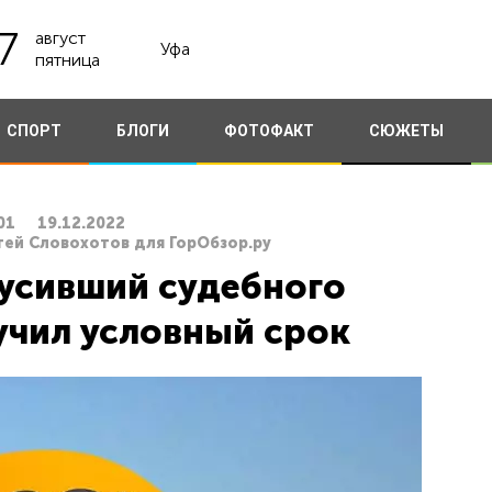
7
август
Уфа
пятница
СПОРТ
БЛОГИ
ФОТОФАКТ
СЮЖЕТЫ
01
19.12.2022
гей Словохотов для ГорОбзор.ру
усивший судебного
лучил условный срок