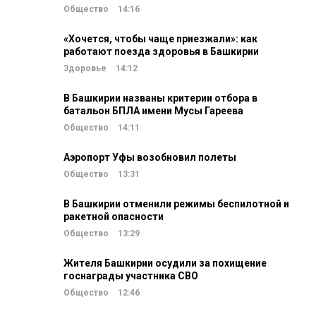
Общество
14:16
«Хочется, чтобы чаще приезжали»: как
работают поезда здоровья в Башкирии
Здоровье
14:12
В Башкирии названы критерии отбора в
батальон БПЛА имени Мусы Гареева
Общество
14:11
Аэропорт Уфы возобновил полеты
Общество
13:31
В Башкирии отменили режимы беспилотной и
ракетной опасности
Общество
13:29
Жителя Башкирии осудили за похищение
госнаграды участника СВО
Общество
12:46