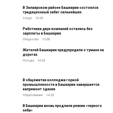
В Зилаирском районе Башкирии состоялся
традиционный забег сильнейших
Спорт
15:29
Работники двух компаний остались без
зарплаты в Башкирии
Общество
15:00
Жителей Башкирии предупредили о тумане на
дорогах
Погода
14:33
В общежитии колледжа горной
промышленности в Башкирии завершается
капремонт здания
Образование
14:25
В Башкирии вновь продлили режим «черного
неба»