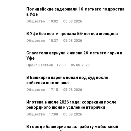
Полицейские задержали 16-летнего подростка
в Уфе
Общество
19:02
05.08.2026
В Уфе без вести пропала 55-летняя женщина
Общество
18:27
05.08.2026
Спасатели вернули к жизни 26-летнего парня в
Уфе
Происшествия
17:50
05.08.2026
В Башкирии парень попал под суд после
избиения школьника
Общество
17:15
05.08.2026
Ипотека в июле 2026 года: коррекция после
рекордного июня и усиление вторички
Общество
17:08
05.08.2026
В городе Башкирии начал работу мобильный