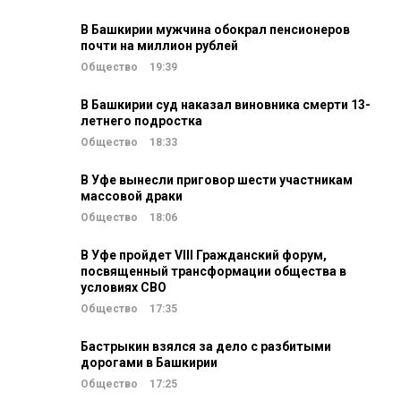
В Башкирии мужчина обокрал пенсионеров
почти на миллион рублей
Общество
19:39
В Башкирии суд наказал виновника смерти 13-
летнего подростка
Общество
18:33
В Уфе вынесли приговор шести участникам
массовой драки
Общество
18:06
В Уфе пройдет VIII Гражданский форум,
посвященный трансформации общества в
условиях СВО
Общество
17:35
Бастрыкин взялся за дело с разбитыми
дорогами в Башкирии
Общество
17:25