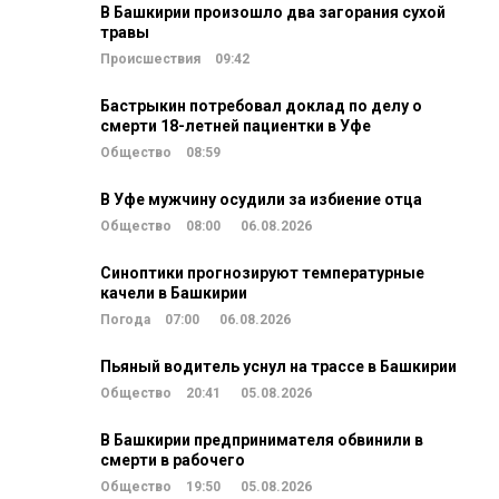
В Башкирии произошло два загорания сухой
травы
Происшествия
09:42
Бастрыкин потребовал доклад по делу о
смерти 18-летней пациентки в Уфе
Общество
08:59
В Уфе мужчину осудили за избиение отца
Общество
08:00
06.08.2026
Синоптики прогнозируют температурные
качели в Башкирии
Погода
07:00
06.08.2026
Пьяный водитель уснул на трассе в Башкирии
Общество
20:41
05.08.2026
В Башкирии предпринимателя обвинили в
смерти в рабочего
Общество
19:50
05.08.2026