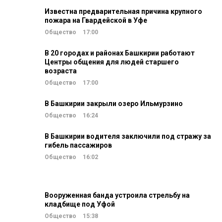
Известна предварительная причина крупного
пожара на Гвардейской в Уфе
Общество
17:00
В 20 городах и районах Башкирии работают
Центры общения для людей старшего
возраста
Общество
17:00
В Башкирии закрыли озеро Ильмурзино
Общество
16:24
В Башкирии водителя заключили под стражу за
гибель пассажиров
Общество
16:02
Вооруженная банда устроила стрельбу на
кладбище под Уфой
Общество
15:38