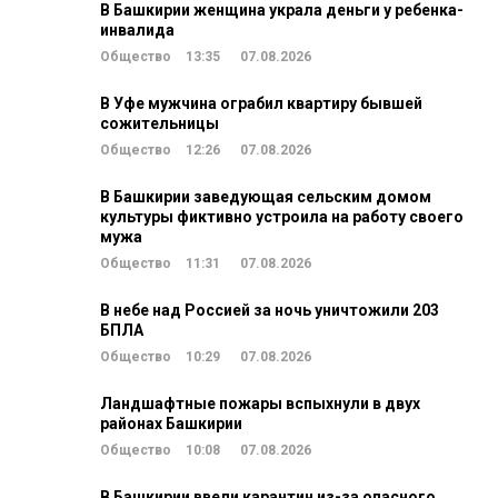
В Башкирии женщина украла деньги у ребенка-
инвалида
Общество
13:35
07.08.2026
В Уфе мужчина ограбил квартиру бывшей
сожительницы
Общество
12:26
07.08.2026
В Башкирии заведующая сельским домом
культуры фиктивно устроила на работу своего
мужа
Общество
11:31
07.08.2026
В небе над Россией за ночь уничтожили 203
БПЛА
Общество
10:29
07.08.2026
Ландшафтные пожары вспыхнули в двух
районах Башкирии
Общество
10:08
07.08.2026
В Башкирии ввели карантин из-за опасного