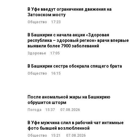
В Уфе введут ограничения движения на
Затонском мосту
Общество
17:23
В Башкирии с начала акции «Здоровая
республика – здоровый регион» врачи впервые
выявили более 7900 заболеваний
Здоровье
17:05
В Башкирии сестра обокрала спящего брата
Общество
16:15
После аномальной жары на Башкирию
обрушится шторм
Погода
15:37
07.08.2026
В Уфе мужчина слил в рабочий чат интимные
фото бывшей возлюбленной
Общество
15:21
07.08.2026