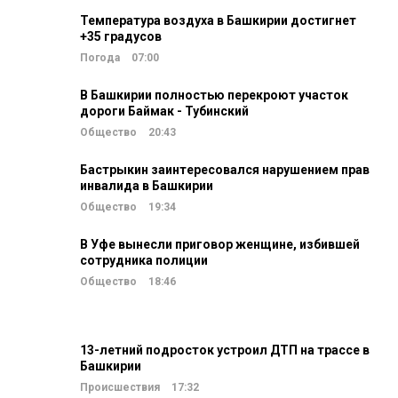
Температура воздуха в Башкирии достигнет
+35 градусов
Погода
07:00
В Башкирии полностью перекроют участок
дороги Баймак - Тубинский
Общество
20:43
Бастрыкин заинтересовался нарушением прав
инвалида в Башкирии
Общество
19:34
В Уфе вынесли приговор женщине, избившей
сотрудника полиции
Общество
18:46
13-летний подросток устроил ДТП на трассе в
Башкирии
Происшествия
17:32