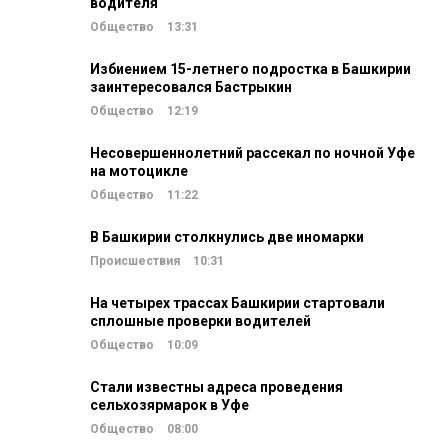
водителя
Общество
13:31
Избиением 15-летнего подростка в Башкирии
заинтересовался Бастрыкин
Общество
12:19
Несовершеннолетний рассекал по ночной Уфе
на мотоцикле
Общество
11:22
В Башкирии столкнулись две иномарки
Происшествия
10:31
На четырех трассах Башкирии стартовали
сплошные проверки водителей
Общество
10:09
Стали известны адреса проведения
сельхозярмарок в Уфе
Общество
08:00