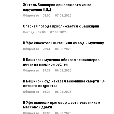
Житель Башкирии лишился авто из-за
нарушений ПДД
Общество
08:00
07.08.2026
Опасная погода приближается к Башкирии
Погода
07:00
07.08.2026
В Уфе спасатели вытащили из воды мужчину
Общество
20:41
06.08.2026
В Башкирии мужчина обокрал пенсионеров
почти на миллион рублей
Общество
19:39
06.08.2026
В Башкирии суд наказал виновника смерти 13-
летнего подростка
Общество
18:33
06.08.2026
В Уфе вынесли приговор шести участникам
массовой драки
Общество
18:06
06.08.2026