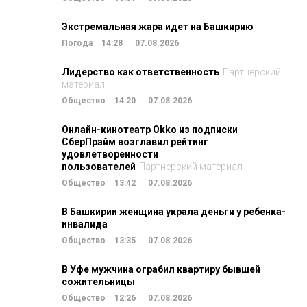
Экстремальная жара идет на Башкирию
Погода
14:28
07.08.2026
Лидерство как ответственность
Партнерский
материал
Общество
14:20
07.08.2026
Онлайн-кинотеатр Okko из подписки
СберПрайм возглавил рейтинг
удовлетворенности
пользователей
Партнерский материал
Общество
13:42
07.08.2026
В Башкирии женщина украла деньги у ребенка-
инвалида
Общество
13:35
07.08.2026
В Уфе мужчина ограбил квартиру бывшей
сожительницы
Общество
12:26
07.08.2026