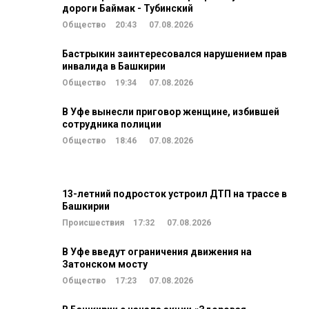
дороги Баймак - Тубинский
Общество
20:43
07.08.2026
Бастрыкин заинтересовался нарушением прав
инвалида в Башкирии
Общество
19:34
07.08.2026
В Уфе вынесли приговор женщине, избившей
сотрудника полиции
Общество
18:46
07.08.2026
13-летний подросток устроил ДТП на трассе в
Башкирии
Происшествия
17:32
07.08.2026
В Уфе введут ограничения движения на
Затонском мосту
Общество
17:23
07.08.2026