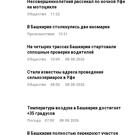
Несовершеннолетний рассекал по ночной Уфе
на мотоцикле
Общество
11:22
В Башкирии столкнулись две иномарки
Происшествия
10:31
На четырех трассах Башкирии стартовали
сплошные проверки водителей
Общество
10:09
08.08.2026
Стали известны адреса проведения
сельхозярмарок в Уфе
Общество
08:00
08.08.2026
Температура воздуха в Башкирии достигнет
+35 градусов
Погода
07:00
08.08.2026
В Башкирии полностью перекроют участок