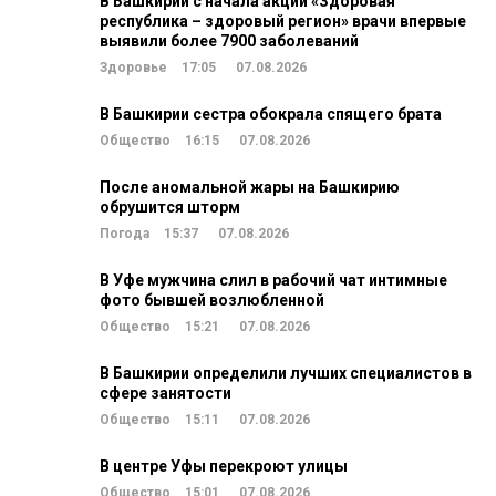
В Башкирии с начала акции «Здоровая
республика – здоровый регион» врачи впервые
выявили более 7900 заболеваний
Здоровье
17:05
07.08.2026
В Башкирии сестра обокрала спящего брата
Общество
16:15
07.08.2026
После аномальной жары на Башкирию
обрушится шторм
Погода
15:37
07.08.2026
В Уфе мужчина слил в рабочий чат интимные
фото бывшей возлюбленной
Общество
15:21
07.08.2026
В Башкирии определили лучших специалистов в
сфере занятости
Общество
15:11
07.08.2026
В центре Уфы перекроют улицы
Общество
15:01
07.08.2026