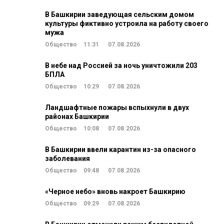
В Башкирии заведующая сельским домом
культуры фиктивно устроила на работу своего
мужа
Общество
11:31
07.08.2026
В небе над Россией за ночь уничтожили 203
БПЛА
Общество
10:29
07.08.2026
Ландшафтные пожары вспыхнули в двух
районах Башкирии
Общество
10:08
07.08.2026
В Башкирии ввели карантин из-за опасного
заболевания
Общество
09:48
07.08.2026
«Черное небо» вновь накроет Башкирию
Общество
09:29
07.08.2026