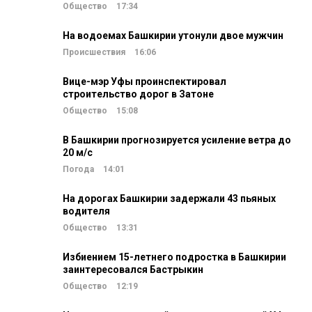
Общество
17:34
На водоемах Башкирии утонули двое мужчин
Происшествия
16:06
Вице-мэр Уфы проинспектировал
строительство дорог в Затоне
Общество
15:08
В Башкирии прогнозируется усиление ветра до
20 м/c
Погода
14:01
На дорогах Башкирии задержали 43 пьяных
водителя
Общество
13:31
Избиением 15-летнего подростка в Башкирии
заинтересовался Бастрыкин
Общество
12:19