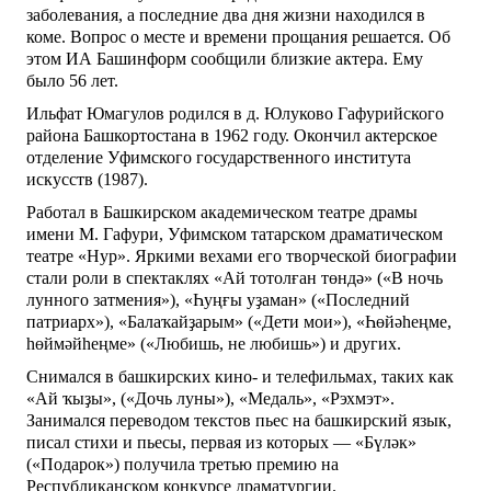
заболевания, а последние два дня жизни находился в
коме. Вопрос о месте и времени прощания решается. Об
этом ИА Башинформ сообщили близкие актера. Ему
было 56 лет.
Ильфат Юмагулов родился в д. Юлуково Гафурийского
района Башкортостана в 1962 году. Окончил актерское
отделение Уфимского государственного института
искусств (1987).
Работал в Башкирском академическом театре драмы
имени М. Гафури, Уфимском татарском драматическом
театре «Нур». Яркими вехами его творческой биографии
стали роли в спектаклях «Ай тотолған төндә» («В ночь
лунного затмения»), «Һуңғы уҙаман» («Последний
патриарх»), «Балаҡайҙарым» («Дети мои»), «Һөйәһеңме,
һөймәйһеңме» («Любишь, не любишь») и других.
Снимался в башкирских кино- и телефильмах, таких как
«Ай ҡыҙы», («Дочь луны»), «Медаль», «Рэхмэт».
Занимался переводом текстов пьес на башкирский язык,
писал стихи и пьесы, первая из которых — «Бүләк»
(«Подарок») получила третью премию на
Республиканском конкурсе драматургии.