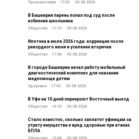
Происшествия
17:50
05.08.2026
В Башкирии парень попал под суд после
избиения школьника
Общество
17:15
05.08.2026
Ипотека в июле 2026 года: коррекция после
рекордного июня и усиление вторички
Общество
17:08
05.08.2026
В городе Башкирии начал работу мобильный
диагностический комплекс для оказания
медпомощи детям
Здоровье
17:00
05.08.2026
В Уфе на 10 дней перекроют Восточный выезд
Общество
16:18
05.08.2026
Стало известно, сколько заплатят уфимцам за
утрату имущества и вред здоровью при атаках
БПЛА
Общество
15:48
05.08.2026