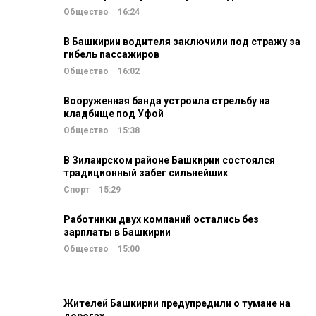
Общество
16:24
В Башкирии водителя заключили под стражу за
гибель пассажиров
Общество
16:02
Вооруженная банда устроила стрельбу на
кладбище под Уфой
Общество
15:38
В Зилаирском районе Башкирии состоялся
традиционный забег сильнейших
Спорт
15:29
Работники двух компаний остались без
зарплаты в Башкирии
Общество
15:00
Жителей Башкирии предупредили о тумане на