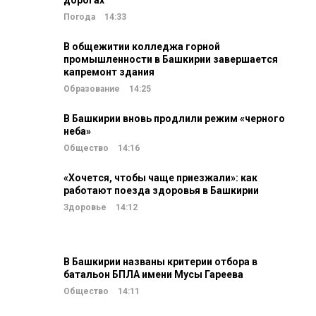
дорогах
Погода
14:33
В общежитии колледжа горной
промышленности в Башкирии завершается
капремонт здания
Образование
14:25
В Башкирии вновь продлили режим «черного
неба»
Общество
14:16
«Хочется, чтобы чаще приезжали»: как
работают поезда здоровья в Башкирии
Здоровье
14:12
В Башкирии названы критерии отбора в
батальон БПЛА имени Мусы Гареева
Общество
14:11