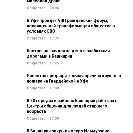
массовой драки
Общество
18:06
В Уфе пройдет VIII Гражданский форум,
посвященный трансформации общества в
условиях СВО
Общество
17:35
Бастрыкин взялся за дело с разбитыми
дорогами в Башкирии
Общество
17:25
Известна предварительная причина крупного
пожара на Гвардейской в Уфе
Общество
17:00
В 20 городах и районах Башкирии работают
Центры общения для людей старшего
возраста
Общество
17:00
В Башкирии закрыли озеро Ильмурзино