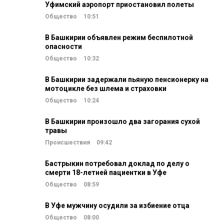
Уфимский аэропорт приостановил полеты
Общество
10:51
В Башкирии объявлен режим беспилотной
опасности
Общество
10:32
В Башкирии задержали пьяную пенсионерку на
мотоцикле без шлема и страховки
Общество
10:24
В Башкирии произошло два загорания сухой
травы
Происшествия
09:42
Бастрыкин потребовал доклад по делу о
смерти 18-летней пациентки в Уфе
Общество
08:59
В Уфе мужчину осудили за избиение отца
Общество
08:00