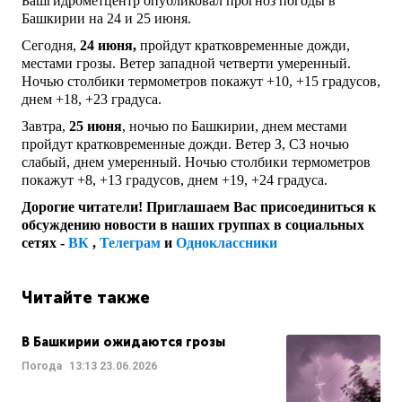
Башгидрометцентр опубликовал прогноз погоды в
Башкирии на 24 и 25 июня.
Сегодня,
24 июня,
пройдут кратковременные дожди,
местами грозы. Ветер западной четверти умеренный.
Ночью столбики термометров покажут +10, +15 градусов,
днем +18, +23 градуса.
Завтра,
25 июня
, ночью по Башкирии, днем местами
пройдут кратковременные дожди. Ветер З, СЗ ночью
слабый, днем умеренный. Ночью столбики термометров
покажут +8, +13 градусов, днем +19, +24 градуса.
Дорогие читатели! Приглашаем Вас присоединиться к
обсуждению новости в наших группах в социальных
сетях -
ВК
,
Телеграм
и
Одноклассники
Читайте также
В Башкирии ожидаются грозы
Погода
13:13
23.06.2026